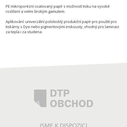
PE mikroporézní coatovaný papír s možností tisku na vysoké
rozlišení a velmi širokým gamutem.
Aplikování: univerzální pololesklý produkční papír pro použití pro
tiskárny s Dye nebo pigmentovými inskousty, vhodný pro laminaci
za tepla i za studena.
JSME K DISPOZICI