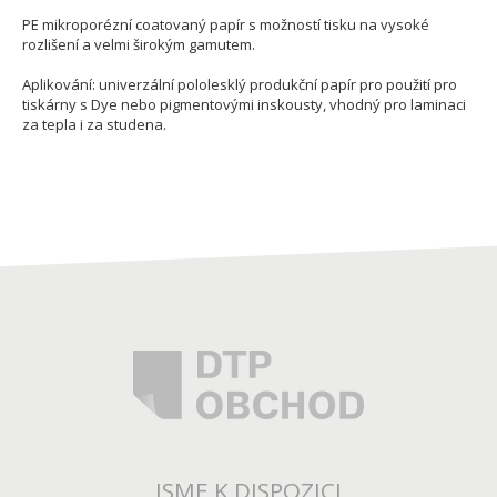
PE mikroporézní coatovaný papír s možností tisku na vysoké
rozlišení a velmi širokým gamutem.
Aplikování: univerzální pololesklý produkční papír pro použití pro
tiskárny s Dye nebo pigmentovými inskousty, vhodný pro laminaci
za tepla i za studena.
JSME K DISPOZICI