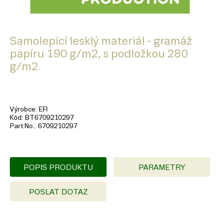
Samolepící lesklý materiál - gramáž
papíru 190 g/m2, s podložkou 280
g/m2.
Výrobce
EFI
Kód
BT6709210297
Part No.
6709210297
POPIS PRODUKTU
PARAMETRY
POSLAT DOTAZ