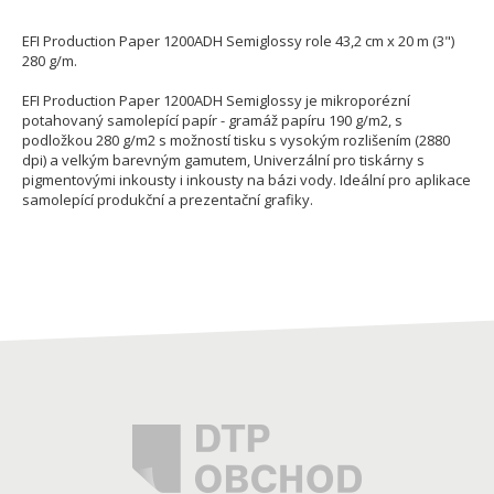
EFI Production Paper 1200ADH Semiglossy role 43,2 cm x 20 m (3")
280 g/m.
EFI Production Paper 1200ADH Semiglossy je mikroporézní
potahovaný samolepící papír - gramáž papíru 190 g/m2, s
podložkou 280 g/m2 s možností tisku s vysokým rozlišením (2880
dpi) a velkým barevným gamutem, Univerzální pro tiskárny s
pigmentovými inkousty i inkousty na bázi vody. Ideální pro aplikace
samolepící produkční a prezentační grafiky.