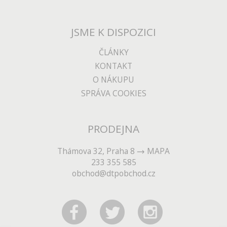
JSME K DISPOZICI
ČLÁNKY
KONTAKT
O NÁKUPU
SPRÁVA COOKIES
PRODEJNA
Thámova 32, Praha 8
MAPA
233 355 585
obchod@dtpobchod.cz