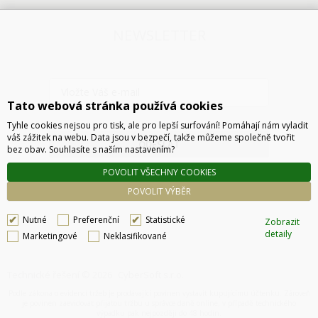
NEWSLETTER
Tato webová stránka používá cookies
Tyhle cookies nejsou pro tisk, ale pro lepší surfování! Pomáhají nám vyladit
váš zážitek na webu. Data jsou v bezpečí, takže můžeme společně tvořit
ODESLAT
bez obav. Souhlasíte s naším nastavením?
POVOLIT VŠECHNY COOKIES
POVOLIT VÝBĚR
Nutné
Preferenční
Statistické
Zobrazit
detaily
Marketingové
Neklasifikované
Technické řešení © 2026
CyberSoft s.r.o.
Podle zákona o evidenci tržeb je prodávající povinen vystavit kupujícímu účtenku. Zároveň
je povinen zaevidovat přijatou tržbu u správce daně online, v případě technického
výpadku pak nejpozději do 48 hodin.