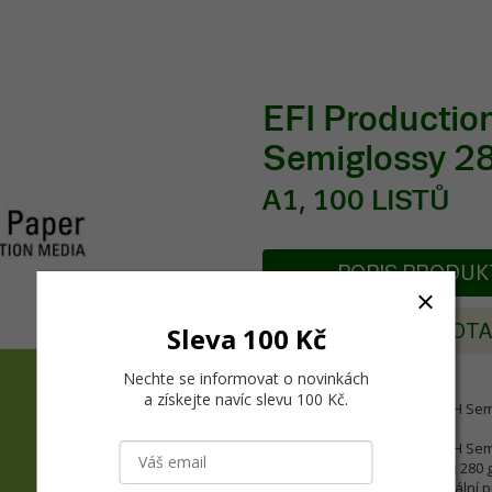
EFI Producti
Semiglossy 2
A1, 100 LISTŮ
POPIS PRODU
Sleva 100 Kč
POSLAT DOT
Nechte se informovat o novinkách
a získejte navíc slevu 100 Kč
.
EFI Production Paper 1200ADH Semig
EFI Production Paper 1200ADH Sem
papíru 190 g/m2, s podložkou 280 g
barevným gamutem, Univerzální pro