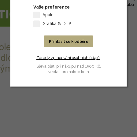
pro aplikace samolepící produkční 
Vaše preference
Apple
Grafika & DTP
Přihlásit se k odběru
epící papír -
odložkou 280
Zásady zpracování osobních údajů
.
ým rozlišením.
Sleva platí při nákupu nad 1500 Kč.
Neplatí pro nákup knih.