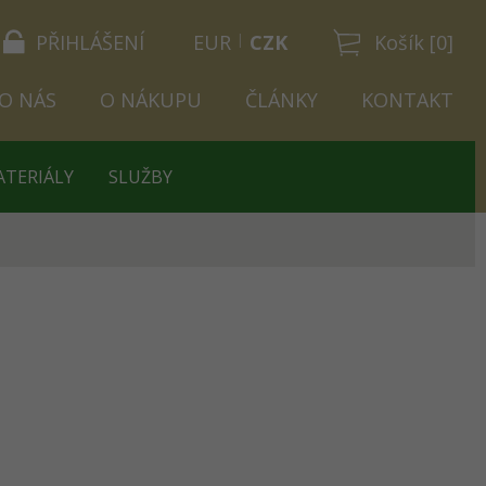
PŘIHLÁŠENÍ
EUR
CZK
Košík [0]
O NÁS
O NÁKUPU
ČLÁNKY
KONTAKT
ATERIÁLY
SLUŽBY