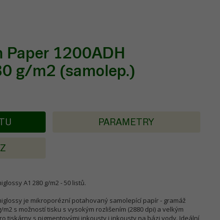
on Paper 1200ADH
80 g/m2 (samolep.)
KTU
PARAMETRY
AZ
lossy A1 280 g/m2 - 50 listů.
iglossy je mikroporézní potahovaný samolepící papír - gramáž
/m2 s možností tisku s vysokým rozlišením (2880 dpi) a velkým
 tiskárny s pigmentovými inkousty i inkousty na bázi vody. Ideální