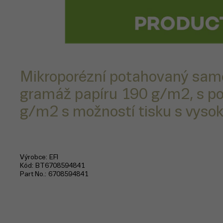
Mikroporézní potahovaný samol
gramáž papíru 190 g/m2, s p
g/m2 s možností tisku s vysok
Výrobce
EFI
Kód
BT6708594841
Part No.
6708594841