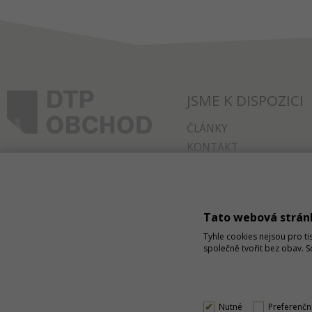
JSME K DISPOZICI
ČLÁNKY
KONTAKT
O NÁKUPU
SPRÁVA COOKIES
Tato webová strán
Tyhle cookies nejsou pro ti
společně tvořit bez obav. 
Nutné
Preferenčn