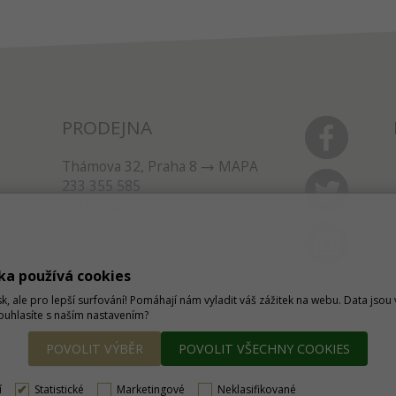
PRODEJNA
Thámova 32, Praha 8
MAPA
233 355 585
obchod@dtpobchod.cz
ka používá cookies
sk, ale pro lepší surfování! Pomáhají nám vyladit váš zážitek na webu. Data jso
Souhlasíte s naším nastavením?
POVOLIT VÝBĚR
POVOLIT VŠECHNY COOKIES
í
Statistické
Marketingové
Neklasifikované