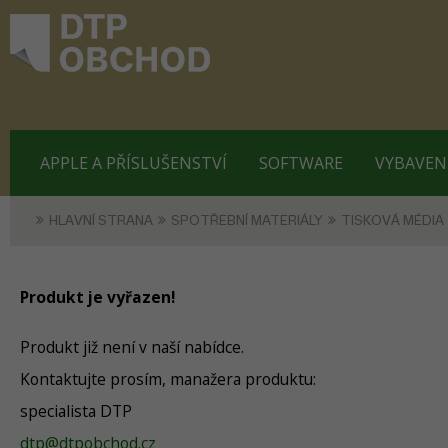
APPLE A PŘÍSLUŠENSTVÍ
SOFTWARE
VYBAVEN
HLAVNÍ STRANA
SPOTŘEBNÍ MATERIÁLY
TISKOVÁ MÉDIA
Produkt je vyřazen!
Produkt již není v naší nabídce.
Kontaktujte prosím, manažera produktu:
specialista DTP
dtp@dtpobchod.cz