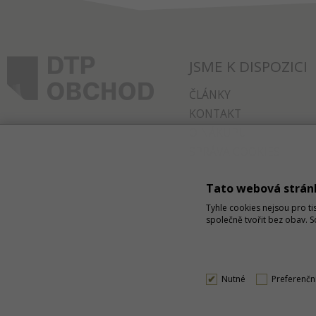
JSME K DISPOZICI
ČLÁNKY
KONTAKT
O NÁKUPU
SPRÁVA COOKIES
Tato webová strán
Tyhle cookies nejsou pro ti
společně tvořit bez obav. 
Nutné
Preferenčn