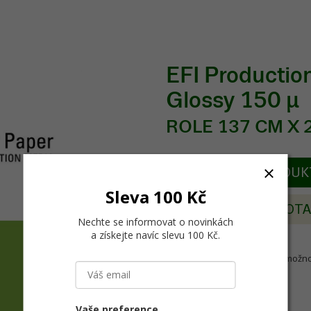
EFI Productio
Glossy 150 µ
ROLE 137 CM X 2
POPIS PRODU
Sleva 100 Kč
POSLAT DOT
Nechte se informovat o novinkách
a získejte navíc slevu 100 Kč
.
Backlit s vysokou lesklostí a možno
Vaše preference