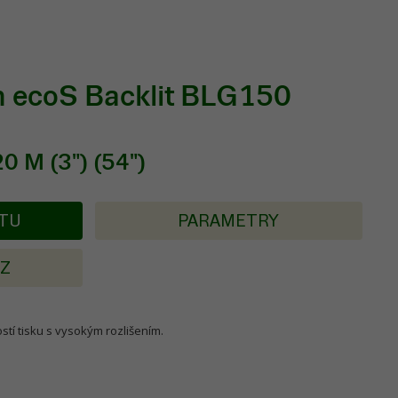
n ecoS Backlit BLG150
0 M (3") (54")
KTU
PARAMETRY
AZ
stí tisku s vysokým rozlišením.