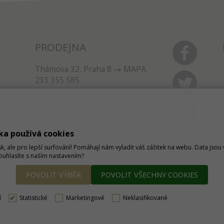
PRODEJNA
Thámova 32, Praha 8
MAPA
233 355 585
obchod@dtpobchod.cz
ka používá cookies
sk, ale pro lepší surfování! Pomáhají nám vyladit váš zážitek na webu. Data jso
Souhlasíte s naším nastavením?
POVOLIT VÝBĚR
POVOLIT VŠECHNY COOKIES
í
Statistické
Marketingové
Neklasifikované