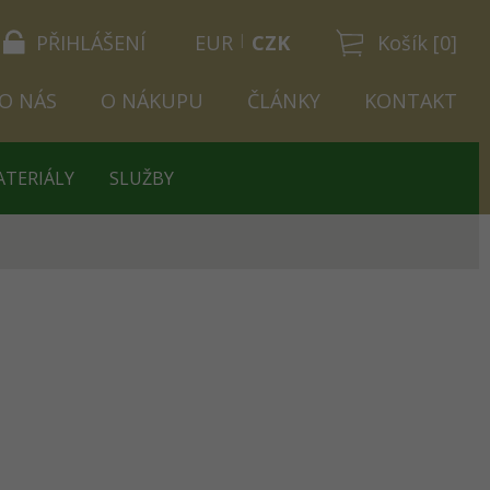
PŘIHLÁŠENÍ
EUR
CZK
Košík [0]
O NÁS
O NÁKUPU
ČLÁNKY
KONTAKT
ATERIÁLY
SLUŽBY