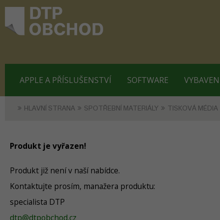
APPLE A PŘÍSLUŠENSTVÍ
SOFTWARE
VYBAVEN
HLAVNÍ STRANA
SPOTŘEBNÍ MATERIÁLY
TISKOVÁ MÉDIA
Produkt je vyřazen!
Produkt již není v naší nabídce.
Kontaktujte prosím, manažera produktu:
specialista DTP
dtp@dtpobchod.cz