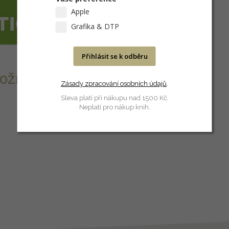
Apple
Grafika & DTP
Přihlásit se k odběru
ožností tisku s
Zásady zpracování osobních údajů
.
Sleva platí při nákupu nad 1500 Kč.
Neplatí pro nákup knih.