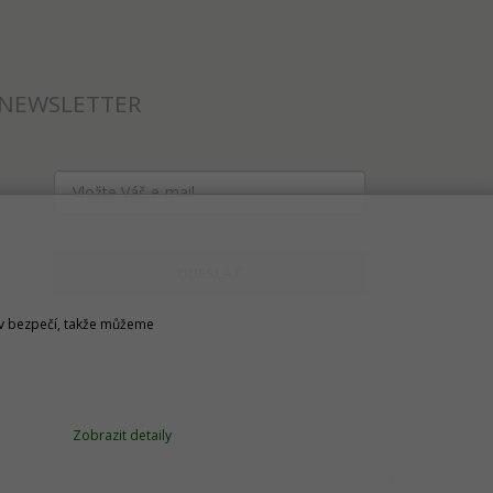
NEWSLETTER
ODESLAT
u v bezpečí, takže můžeme
Zobrazit detaily
Technické řešení © 2026
CyberSoft s.r.o.