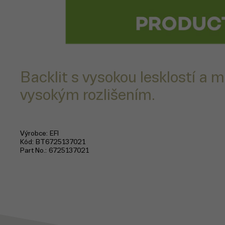
Backlit s vysokou lesklostí a m
vysokým rozlišením.
Výrobce
EFI
Kód
BT6725137021
Part No.
6725137021