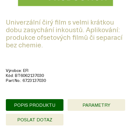
Univerzální čirý film s velmi krátkou
dobu zasychání inkoustů. Aplikování:
produkce ofsetových filmů či separací
bez chemie.
Výrobce
EFI
Kód
BT6062137030
Part No.
6723137030
POPIS PRODUKTU
PARAMETRY
POSLAT DOTAZ