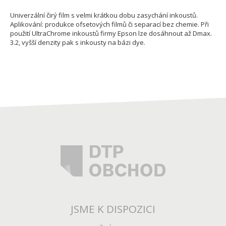
Univerzální čirý film s velmi krátkou dobu zasychání inkoustů.
Aplikování: produkce ofsetových filmů či separací bez chemie. Při
použití UltraChrome inkoustů firmy Epson lze dosáhnout až Dmax.
3.2, vyšší denzity pak s inkousty na bázi dye.
JSME K DISPOZICI