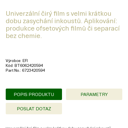
Univerzální čirý film s velmi krátkou
dobu zasychání inkoustů. Aplikování:
produkce ofsetových filmů či separací
bez chemie.
Výrobce
EFI
Kód
BT6062420594
Part No.
6723420594
POPIS PRODUKTU
PARAMETRY
POSLAT DOTAZ