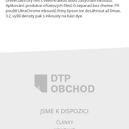
Univerzální čirý film s velmi krátkou dobu zasychání inkoustů.
Aplikování: produkce ofsetových filmů či separací bez chemie. Při
použití UltraChrome inkoustů firmy Epson lze dosáhnout až Dmax.
3.2, vyšší denzity pak s inkousty na bázi dye.
JSME K DISPOZICI
ČLÁNKY