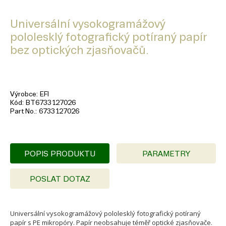
Universální vysokogramážový
pololesklý fotografický potíraný papír
bez optických zjasňovačů.
Výrobce
EFI
Kód
BT6733127026
Part No.
6733127026
POPIS PRODUKTU
PARAMETRY
POSLAT DOTAZ
Universální vysokogramážový pololesklý fotografický potíraný
papír s PE mikropóry. Papír neobsahuje téměř optické zjasňovače.