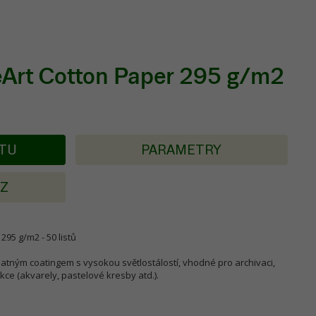
eArt Cotton Paper 295 g/m2
KTU
PARAMETRY
AZ
295 g/m2 - 50 listů
matným coatingem s vysokou světlostálostí, vhodné pro archivaci,
dukce (akvarely, pastelové kresby atd.).