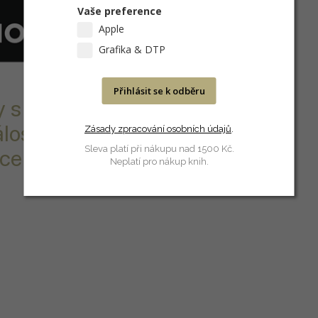
Vaše preference
Apple
Grafika & DTP
Přihlásit se k odběru
ny s matným
lostí, vhodné
Zásady zpracování osobních údajů
.
Sleva platí při nákupu nad 1500 Kč.
kce atd.
Neplatí pro nákup knih.