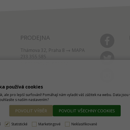
PRODEJNA
Thámova 32, Praha 8
MAPA
233 355 585
obchod@dtpobchod.cz
ka používá cookies
sk, ale pro lepší surfování! Pomáhají nám vyladit váš zážitek na webu. Data jso
Souhlasíte s naším nastavením?
POVOLIT VÝBĚR
POVOLIT VŠECHNY COOKIES
í
Statistické
Marketingové
Neklasifikované