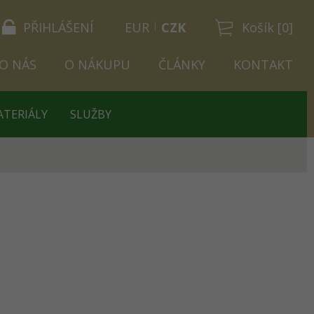
PŘIHLÁŠENÍ
EUR
CZK
Košík [0]
O NÁS
O NÁKUPU
ČLÁNKY
KONTAKT
ATERIÁLY
SLUŽBY