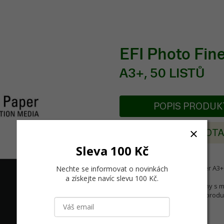
EFI Photo Fin
A3+, 50 LISTŮ
POPIS PRODU
POSLAT DOT
Sleva 100 Kč
EFI Photo FineArt Cotton Paper A3+ 
Nechte se informovat o novinkách
a získejte navíc slevu 100 Kč
.
FineArt "papír" ze 100% bavlny s 
digitální fotografii, fine art repro