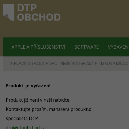
APPLE A PŘÍSLUŠENSTVÍ
SOFTWARE
VYBAVEN
HLAVNÍ STRANA
SPOTŘEBNÍ MATERIÁLY
TISKOVÁ MÉDIA
Produkt je vyřazen!
Produkt již není v naší nabídce.
Kontaktujte prosím, manažera produktu:
specialista DTP
dtp@dtpobchod.cz