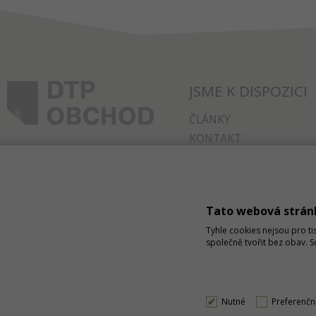
JSME K DISPOZICI
ČLÁNKY
KONTAKT
O NÁKUPU
SPRÁVA COOKIES
Tato webová strán
Tyhle cookies nejsou pro ti
společně tvořit bez obav. 
Nutné
Preferenčn