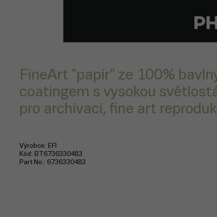
FineArt "papír" ze 100% bavl
coatingem s vysokou světlostá
pro archivaci, fine art reprodu
Výrobce
EFI
Kód
BT6736330483
Part No.
6736330483