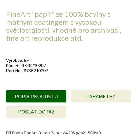
FineArt "papír" ze 100% bavlny s
matným coatingem s vysokou
světlostálostí, vhodné pro archivaci,
fine art reprodukce atd.
Výrobce
EFI
Kód
BT6736210297
Part No.
6736210297
POPIS PRODUKTU
PARAMETRY
POSLAT DOTAZ
EFI Photo FineArt Cotton Paper A4 295 g/m2 - 50 listů