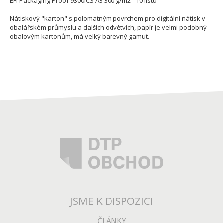
EFI Packaging Proof 9300ICS A3 300 g/m2 - 10 listů
Nátiskový "karton" s polomatným povrchem pro digitální nátisk v
obalářském průmyslu a dalších odvětvích, papír je velmi podobný
obalovým kartonům, má velký barevný gamut.
JSME K DISPOZICI
ČLÁNKY