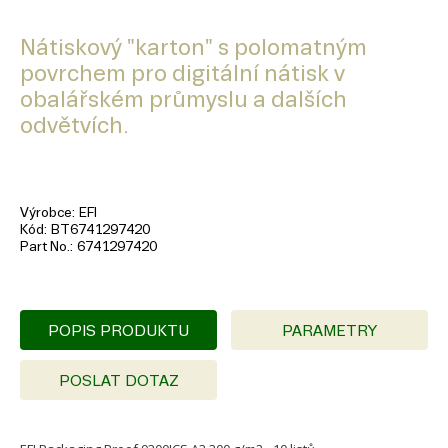
Nátiskový "karton" s polomatným
povrchem pro digitální nátisk v
obalářském průmyslu a dalších
odvětvích.
Výrobce
EFI
Kód
BT6741297420
Part No.
6741297420
POPIS PRODUKTU
PARAMETRY
POSLAT DOTAZ