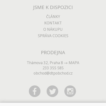
JSME K DISPOZICI
ČLÁNKY
KONTAKT
O NÁKUPU
SPRÁVA COOKIES
PRODEJNA
Thámova 32, Praha 8
MAPA
233 355 585
obchod@dtpobchod.cz