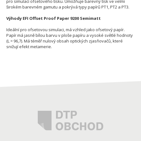
pro simulaci ofsetového tisku. Umožňuje barevný tisk ve velmi
širokém barevném gamutu a pokrývá typy papírů PT1, PT2 a PT3.
Výhody EFI Offset Proof Paper 9200 Semimatt
Ideální pro ofsetovou simulaci, má vzhled jako ofsetový papír.
Papír má jasně bílou barvu v ploše papíru a vysoké světlé hodnoty
(L = 96,7). Má téměř nulový obsah optických zjasňovačů, které
snižují efekt metamerie.