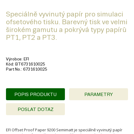
Speciálně vyvinutý papír pro simulaci
ofsetového tisku. Barevný tisk ve velmi
širokém gamutu a pokrývá typy papírů
PT1, PT2 a PT3.
Výrobce
EFI
Kód
BT6731610025
Part No.
6731610025
POPIS PRODUKTU
PARAMETRY
POSLAT DOTAZ
EFI Offset Proof Paper 9200 Semimatt je speciálně vyvinutý papír