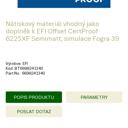
Nátiskový materiál vhodný jako
doplněk k EFI Offset CertProof
6225XF Semimatt, simulace Fogra 39.
Výrobce
EFI
Kód
BT6699241340
Part No.
6699241340
POPIS PRODUKTU
PARAMETRY
POSLAT DOTAZ