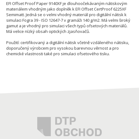
EFI Offset Proof Paper 9140XF je dlouhoočekávaným nátiskovým
materiálem vhodným jako doplněk k EFI Offset CertProof 6225XF
Semimatt. Jedná se o velmi vhodný materiál pro digitální nátisk k
simulaci Fogra 39 - ISO 12647-7 v gramáži 140 g/m2. Má velmi široký
gamut a je vhodný pro simulaci všech typů ofsetových materiálů.
Má velice nízký obsah optických zjasňovačů.
Použití: certifikovaný a digitální nátisk včetně vzdáleného nátisku,
doporučený výrobcem pro vysokou barevnou věrnost a pro
chemické vlastnosti také pro simulaci ofsetového tisku.