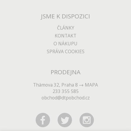
JSME K DISPOZICI
ČLÁNKY
KONTAKT
O NÁKUPU
SPRÁVA COOKIES
PRODEJNA
Thámova 32, Praha 8
MAPA
233 355 585
obchod@dtpobchod.cz