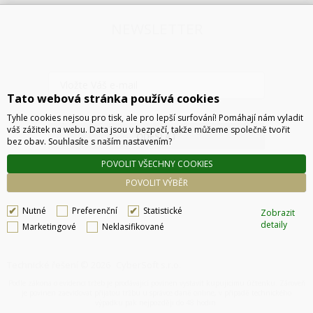
NEWSLETTER
Tato webová stránka používá cookies
Tyhle cookies nejsou pro tisk, ale pro lepší surfování! Pomáhají nám vyladit
váš zážitek na webu. Data jsou v bezpečí, takže můžeme společně tvořit
ODESLAT
bez obav. Souhlasíte s naším nastavením?
POVOLIT VŠECHNY COOKIES
POVOLIT VÝBĚR
Nutné
Preferenční
Statistické
Zobrazit
detaily
Marketingové
Neklasifikované
Technické řešení © 2026
CyberSoft s.r.o.
Podle zákona o evidenci tržeb je prodávající povinen vystavit kupujícímu účtenku. Zároveň
je povinen zaevidovat přijatou tržbu u správce daně online, v případě technického
výpadku pak nejpozději do 48 hodin.