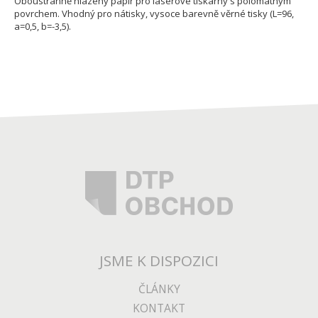
Oboustranně hlazený papír pro laserové tiskárny s polomatným
povrchem. Vhodný pro nátisky, vysoce barevně věrné tisky (L=96,
a=0,5, b=-3,5).
JSME K DISPOZICI
ČLÁNKY
KONTAKT