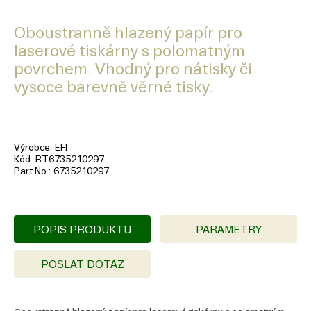
Oboustranně hlazený papír pro
laserové tiskárny s polomatným
povrchem. Vhodný pro nátisky či
vysoce barevně věrné tisky.
Výrobce
EFI
Kód
BT6735210297
Part No.
6735210297
POPIS PRODUKTU
PARAMETRY
POSLAT DOTAZ