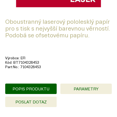
Oboustranný laserový pololesklý papír
pro s tisk s nejvyšší barevnou věrností.
Podobá se ofsetovému papíru.
Výrobce
EFI
Kód
BT7104328453
Part No.
7104328453
POPIS PRODUKTU
PARAMETRY
POSLAT DOTAZ