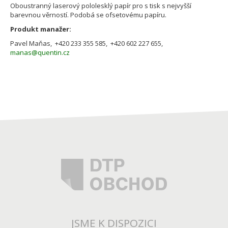
Oboustranný laserový pololesklý papír pro s tisk s nejvyšší
barevnou věrností. Podobá se ofsetovému papíru.
Produkt manažer:
Pavel Maňas, +420 233 355 585, +420 602 227 655,
manas@quentin.cz
JSME K DISPOZICI