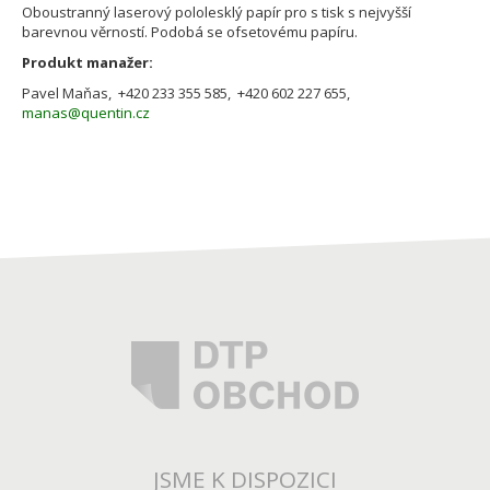
Oboustranný laserový pololesklý papír pro s tisk s nejvyšší
barevnou věrností. Podobá se ofsetovému papíru.
Produkt manažer:
Pavel Maňas, +420 233 355 585, +420 602 227 655,
manas@quentin.cz
JSME K DISPOZICI