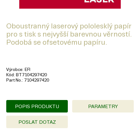
Oboustranný laserový pololesklý papír
pro s tisk s nejvyšší barevnou věrností.
Podobá se ofsetovému papíru.
Výrobce
EFI
Kód
BT7104297420
Part No.
7104297420
POPIS PRODUKTU
PARAMETRY
POSLAT DOTAZ