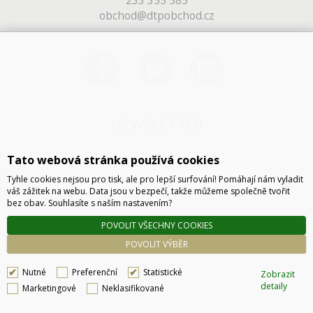
233 355 585
obchod@dtpobchod.cz
NEWSLETTER
Tato webová stránka používá cookies
Tyhle cookies nejsou pro tisk, ale pro lepší surfování! Pomáhají nám vyladit
váš zážitek na webu. Data jsou v bezpečí, takže můžeme společně tvořit
bez obav. Souhlasíte s naším nastavením?
POVOLIT VŠECHNY COOKIES
ODESLAT
POVOLIT VÝBĚR
Nutné
Preferenční
Statistické
Zobrazit
detaily
Marketingové
Neklasifikované