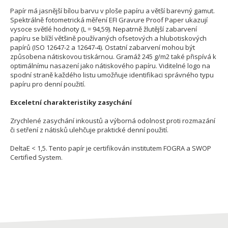
Papír má jasnější bílou barvu v ploše papíru a větší barevný gamut.
Spektrálně fotometrická měření EFI Gravure Proof Paper ukazují
vysoce světlé hodnoty (L = 94,59). Nepatrně žlutější zabarvení
papíru se blíží většině používaných ofsetových a hlubotiskových
papírů (ISO 12647-2 a 12647-4). Ostatní zabarvení mohou být
způsobena nátiskovou tiskárnou. Gramáž 245 g/m2 také přispívá k
optimálnímu nasazení jako nátiskového papíru. Viditelné logo na
spodní straně každého listu umožňuje identifikaci správného typu
papíru pro denní použití.
Exceletní charakteristiky zasychání
Zrychlené zasychání inkoustů a výborná odolnost proti rozmazání
či setření z nátisků ulehčuje praktické denní použití.
DeltaE < 1,5. Tento papír je certifikován institutem FOGRA a SWOP
Certified System.