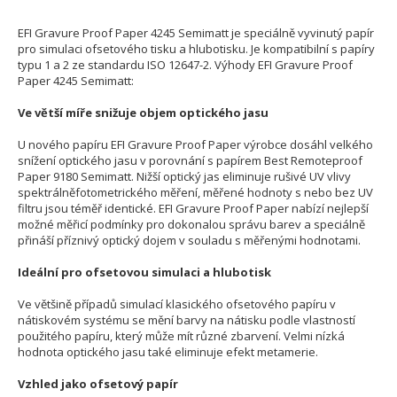
EFI Gravure Proof Paper 4245 Semimatt je speciálně vyvinutý papír
pro simulaci ofsetového tisku a hlubotisku. Je kompatibilní s papíry
typu 1 a 2 ze standardu ISO 12647-2. Výhody EFI Gravure Proof
Paper 4245 Semimatt:
Ve větší míře snižuje objem optického jasu
U nového papíru EFI Gravure Proof Paper výrobce dosáhl velkého
snížení optického jasu v porovnání s papírem Best Remoteproof
Paper 9180 Semimatt. Nižší optický jas eliminuje rušivé UV vlivy
spektrálněfotometrického měření, měřené hodnoty s nebo bez UV
filtru jsou téměř identické. EFI Gravure Proof Paper nabízí nejlepší
možné měřicí podmínky pro dokonalou správu barev a speciálně
přináší příznivý optický dojem v souladu s měřenými hodnotami.
Ideální pro ofsetovou simulaci a hlubotisk
Ve většině případů simulací klasického ofsetového papíru v
nátiskovém systému se mění barvy na nátisku podle vlastností
použitého papíru, který může mít různé zbarvení. Velmi nízká
hodnota optického jasu také eliminuje efekt metamerie.
Vzhled jako ofsetový papír