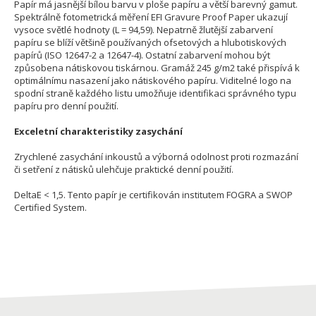
Papír má jasnější bílou barvu v ploše papíru a větší barevný gamut.
Spektrálně fotometrická měření EFI Gravure Proof Paper ukazují
vysoce světlé hodnoty (L = 94,59). Nepatrně žlutější zabarvení
papíru se blíží většině používaných ofsetových a hlubotiskových
papírů (ISO 12647-2 a 12647-4). Ostatní zabarvení mohou být
způsobena nátiskovou tiskárnou. Gramáž 245 g/m2 také přispívá k
optimálnímu nasazení jako nátiskového papíru. Viditelné logo na
spodní straně každého listu umožňuje identifikaci správného typu
papíru pro denní použití.
Exceletní charakteristiky zasychání
Zrychlené zasychání inkoustů a výborná odolnost proti rozmazání
či setření z nátisků ulehčuje praktické denní použití.
DeltaE < 1,5. Tento papír je certifikován institutem FOGRA a SWOP
Certified System.