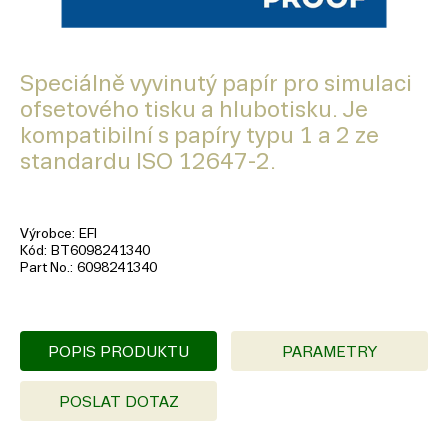
Speciálně vyvinutý papír pro simulaci
ofsetového tisku a hlubotisku. Je
kompatibilní s papíry typu 1 a 2 ze
standardu ISO 12647-2.
Výrobce
EFI
Kód
BT6098241340
Part No.
6098241340
POPIS PRODUKTU
PARAMETRY
POSLAT DOTAZ