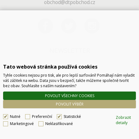
obchod@dtpobchod.cz
NEWSLETTER
Tato webová stránka používá cookies
Tyhle cookies nejsou pro tisk, ale pro lepší surfování! Pomáhají nám vyladit
váš zážitek na webu. Data jsou v bezpečí, takže můžeme společně tvořit
bez obav. Souhlasíte s naším nastavením?
POVOLIT VŠECHNY COOKIES
ODESLAT
POVOLIT VÝBĚR
Nutné
Preferenční
Statistické
Zobrazit
detaily
Marketingové
Neklasifikované