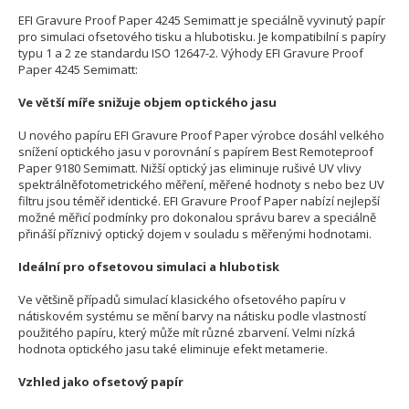
EFI Gravure Proof Paper 4245 Semimatt je speciálně vyvinutý papír
pro simulaci ofsetového tisku a hlubotisku. Je kompatibilní s papíry
typu 1 a 2 ze standardu ISO 12647-2. Výhody EFI Gravure Proof
Paper 4245 Semimatt:
Ve větší míře snižuje objem optického jasu
U nového papíru EFI Gravure Proof Paper výrobce dosáhl velkého
snížení optického jasu v porovnání s papírem Best Remoteproof
Paper 9180 Semimatt. Nižší optický jas eliminuje rušivé UV vlivy
spektrálněfotometrického měření, měřené hodnoty s nebo bez UV
filtru jsou téměř identické. EFI Gravure Proof Paper nabízí nejlepší
možné měřicí podmínky pro dokonalou správu barev a speciálně
přináší příznivý optický dojem v souladu s měřenými hodnotami.
Ideální pro ofsetovou simulaci a hlubotisk
Ve většině případů simulací klasického ofsetového papíru v
nátiskovém systému se mění barvy na nátisku podle vlastností
použitého papíru, který může mít různé zbarvení. Velmi nízká
hodnota optického jasu také eliminuje efekt metamerie.
Vzhled jako ofsetový papír