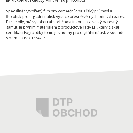
EFI FlexoProof Glossy-Film A4 130 µ -100 listů
Speciálně vytvořený film pro komerční obalářský průmysl a
flexotisk pro digitální nátisk vysoce přesně věrných přímých barev.
Film je bílý, má vysokou absorbčnost inkoustu a velký barevný
gamut. Je prvním materiálem z produktové řady EFI, který získal
certifikaci Fogra, díky tomu je vhodný pro digitální nátisk v souladu
s normou ISO 12647-7.