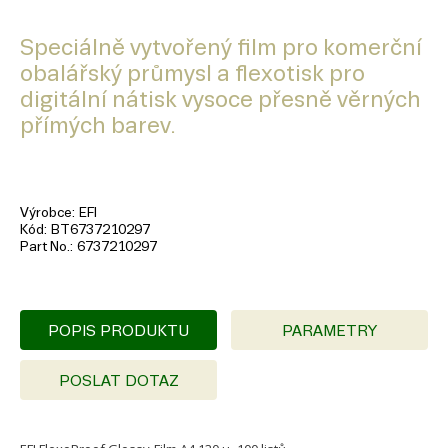
Speciálně vytvořený film pro komerční
obalářský průmysl a flexotisk pro
digitální nátisk vysoce přesně věrných
přímých barev.
Výrobce
EFI
Kód
BT6737210297
Part No.
6737210297
POPIS PRODUKTU
PARAMETRY
POSLAT DOTAZ