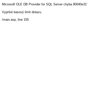
Microsoft OLE DB Provider for SQL Server
chyba 80040e31'
Vypršel èasový limit dotazu.
/main.asp
, line 155