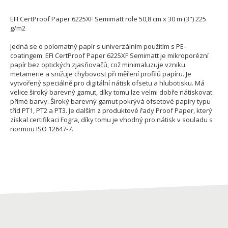
EFI CertProof Paper 6225XF Semimatt role 50,8 cm x 30 m (3") 225
g/m2
Jedná se o polomatný papír s univerzálním použitím s PE-
coatingem. EFI CertProof Paper 6225XF Semimatt je mikroporézní
papír bez optických zjasňovačů, což minimaluzuje vzniku
metamerie a snižuje chybovost při měření profilů papíru. Je
vytvořený speciálně pro digitální nátisk ofsetu a hlubotisku. Má
velice široký barevný gamut, díky tomu lze velmi dobře nátiskovat
přímé barvy. Široký barevný gamut pokrývá ofsetové papíry typu
tříd PT1, PT2 a PT3. Je dalším z produktové řady Proof Paper, který
získal certifikaci Fogra, díky tomu je vhodný pro nátisk v souladu s
normou ISO 12647-7.