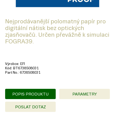
Nejprodávanější polomatný papír pro
digitální nátisk bez optických
zjasňovačů. Určen převážně k simulaci
FOGRA39.
Výrobce
EFI
Kód
BT6738508031
Part No.
6738508031
POPIS PRODUKTU
PARAMETRY
POSLAT DOTAZ