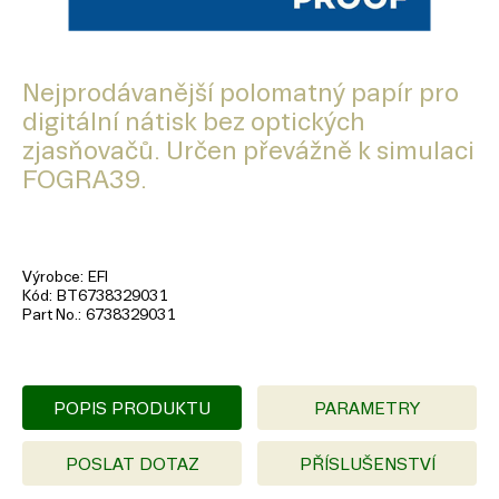
Nejprodávanější polomatný papír pro
digitální nátisk bez optických
zjasňovačů. Určen převážně k simulaci
FOGRA39.
Výrobce
EFI
Kód
BT6738329031
Part No.
6738329031
POPIS PRODUKTU
PARAMETRY
POSLAT DOTAZ
PŘÍSLUŠENSTVÍ