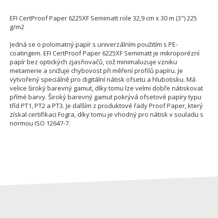
EFI CertProof Paper 6225XF Semimatt role 32,9 cm x 30 m (3") 225
g/m2
Jedná se o polomatný papír s univerzálním použitím s PE-
coatingem. EFI CertProof Paper 6225XF Semimatt je mikroporézní
papír bez optických zjasňovačů, což minimaluzuje vzniku
metamerie a snižuje chybovost při měření profilů papíru. Je
vytvořený speciálně pro digitální nátisk ofsetu a hlubotisku. Má
velice široký barevný gamut, díky tomu lze velmi dobře nátiskovat
přímé barvy. Široký barevný gamut pokrývá ofsetové papíry typu
tříd PT1, PT2 a PT3. Je dalším z produktové řady Proof Paper, který
získal certifikaci Fogra, díky tomu je vhodný pro nátisk v souladu s
normou ISO 12647-7.