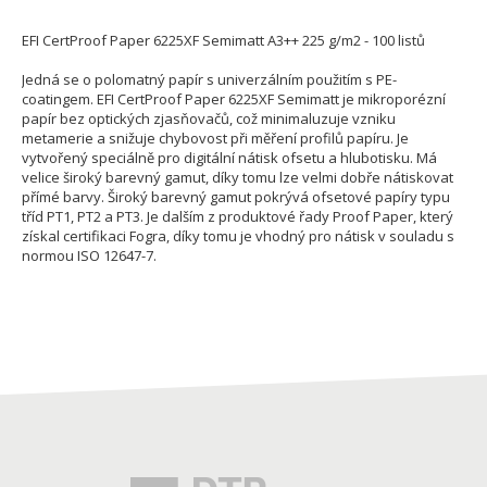
EFI CertProof Paper 6225XF Semimatt A3++ 225 g/m2 - 100 listů
Jedná se o polomatný papír s univerzálním použitím s PE-
coatingem. EFI CertProof Paper 6225XF Semimatt je mikroporézní
papír bez optických zjasňovačů, což minimaluzuje vzniku
metamerie a snižuje chybovost při měření profilů papíru. Je
vytvořený speciálně pro digitální nátisk ofsetu a hlubotisku. Má
velice široký barevný gamut, díky tomu lze velmi dobře nátiskovat
přímé barvy. Široký barevný gamut pokrývá ofsetové papíry typu
tříd PT1, PT2 a PT3. Je dalším z produktové řady Proof Paper, který
získal certifikaci Fogra, díky tomu je vhodný pro nátisk v souladu s
normou ISO 12647-7.