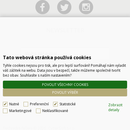
NEWSLETTER
Tato webová stránka používá cookies
Tyhle cookies nejsou pro tisk, ale pro lepší surfování! Pomáhají nám vyladit
váš zážitek na webu. Data jsou v bezpečí, takže můžeme společně tvořit
ODESLAT
bez obav. Souhlasíte s naším nastavením?
POVOLIT VŠECHNY COOKIES
POVOLIT VÝBĚR
Nutné
Preferenční
Statistické
Zobrazit
detaily
Marketingové
Neklasifikované
Technické řešení © 2026
CyberSoft s.r.o.