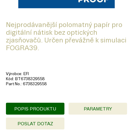
Nejprodávanější polomatný papír pro
digitální nátisk bez optických
zjasňovačů. Určen převážně k simulaci
FOGRA39.
Výrobce
EFI
Kód
BT6738329558
Part No.
6738329558
POPIS PRODUKTU
PARAMETRY
POSLAT DOTAZ