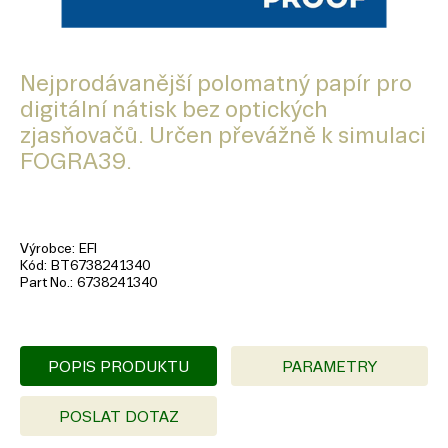
Nejprodávanější polomatný papír pro
digitální nátisk bez optických
zjasňovačů. Určen převážně k simulaci
FOGRA39.
Výrobce
EFI
Kód
BT6738241340
Part No.
6738241340
POPIS PRODUKTU
PARAMETRY
POSLAT DOTAZ