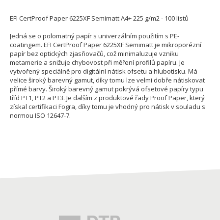
EFI CertProof Paper 6225XF Semimatt A4+ 225 g/m2 - 100 listů
Jedná se o polomatný papír s univerzálním použitím s PE-
coatingem. EFI CertProof Paper 6225XF Semimatt je mikroporézní
papír bez optických zjasňovačů, což minimaluzuje vzniku
metamerie a snižuje chybovost při měření profilů papíru. Je
vytvořený speciálně pro digitální nátisk ofsetu a hlubotisku. Má
velice široký barevný gamut, díky tomu lze velmi dobře nátiskovat
přímé barvy. Široký barevný gamut pokrývá ofsetové papíry typu
tříd PT1, PT2 a PT3. Je dalším z produktové řady Proof Paper, který
získal certifikaci Fogra, díky tomu je vhodný pro nátisk v souladu s
normou ISO 12647-7.