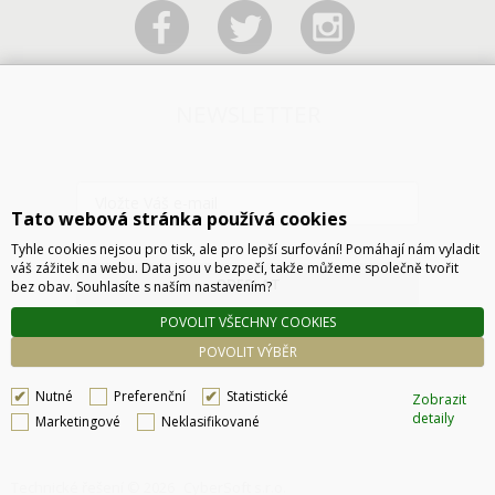
NEWSLETTER
Tato webová stránka používá cookies
Tyhle cookies nejsou pro tisk, ale pro lepší surfování! Pomáhají nám vyladit
váš zážitek na webu. Data jsou v bezpečí, takže můžeme společně tvořit
ODESLAT
bez obav. Souhlasíte s naším nastavením?
POVOLIT VŠECHNY COOKIES
POVOLIT VÝBĚR
Nutné
Preferenční
Statistické
Zobrazit
detaily
Marketingové
Neklasifikované
Technické řešení © 2026
CyberSoft s.r.o.