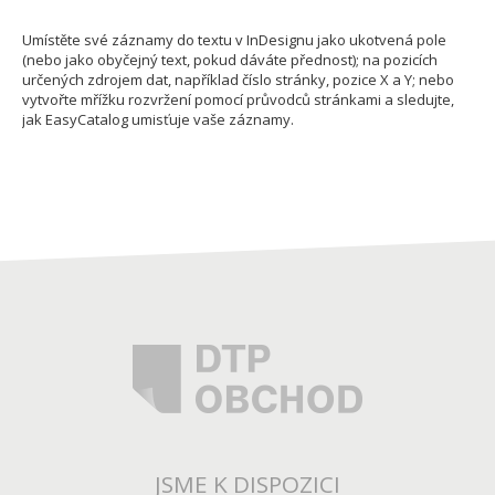
Umístěte své záznamy do textu v InDesignu jako ukotvená pole
(nebo jako obyčejný text, pokud dáváte přednost); na pozicích
určených zdrojem dat, například číslo stránky, pozice X a Y; nebo
vytvořte mřížku rozvržení pomocí průvodců stránkami a sledujte,
jak EasyCatalog umisťuje vaše záznamy.
JSME K DISPOZICI