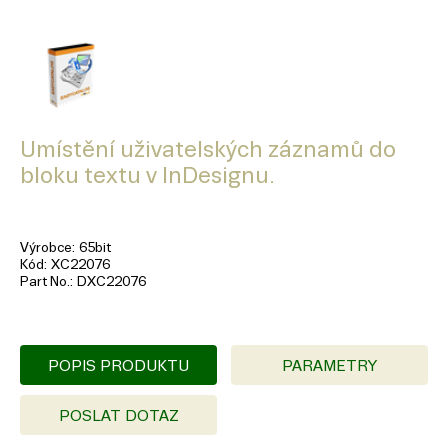
Umístění uživatelských záznamů do
bloku textu v InDesignu.
Výrobce
65bit
Kód
XC22076
Part No.
DXC22076
POPIS PRODUKTU
PARAMETRY
POSLAT DOTAZ