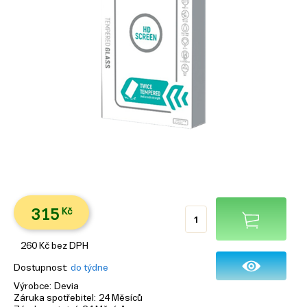
315
Kč
260
Kč
bez DPH
Dostupnost
do týdne
Výrobce
Devia
Záruka spotřebitel
24 Měsíců