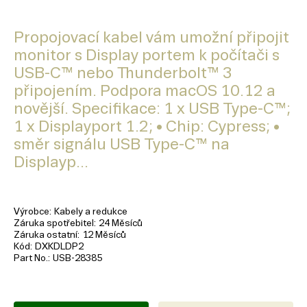
Propojovací kabel vám umožní připojit
monitor s Display portem k počítači s
USB-C™ nebo Thunderbolt™ 3
připojením. Podpora macOS 10.12 a
novější. Specifikace: 1 x USB Type-C™;
1 x Displayport 1.2; • Chip: Cypress; •
směr signálu USB Type-C™ na
Displayp...
Výrobce
Kabely a redukce
Záruka spotřebitel
24 Měsíců
Záruka ostatní
12 Měsíců
Kód
DXKDLDP2
Part No.
USB-28385