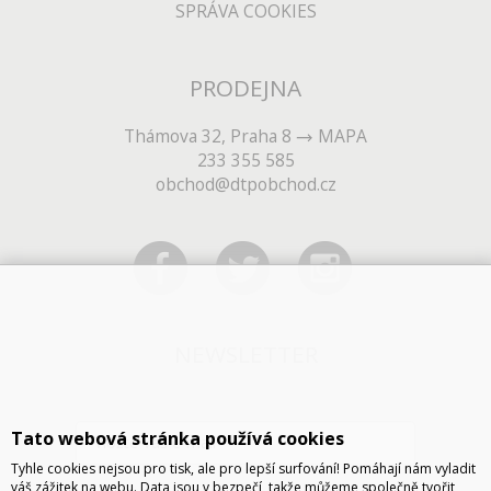
SPRÁVA COOKIES
PRODEJNA
Thámova 32, Praha 8
MAPA
233 355 585
obchod@dtpobchod.cz
NEWSLETTER
Tato webová stránka používá cookies
Tyhle cookies nejsou pro tisk, ale pro lepší surfování! Pomáhají nám vyladit
váš zážitek na webu. Data jsou v bezpečí, takže můžeme společně tvořit