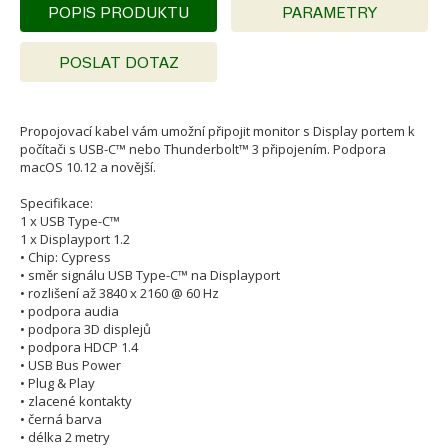
POPIS PRODUKTU
PARAMETRY
POSLAT DOTAZ
Propojovací kabel vám umožní připojit monitor s Display portem k
počítači s USB-C™ nebo Thunderbolt™ 3 připojením. Podpora
macOS 10.12 a novější.
Specifikace:
1 x USB Type-C™
1 x Displayport 1.2
• Chip: Cypress
• směr signálu USB Type-C™ na Displayport
• rozlišení až 3840 x 2160 @ 60 Hz
• podpora audia
• podpora 3D displejů
• podpora HDCP 1.4
• USB Bus Power
• Plug & Play
• zlacené kontakty
• černá barva
• délka 2 metry