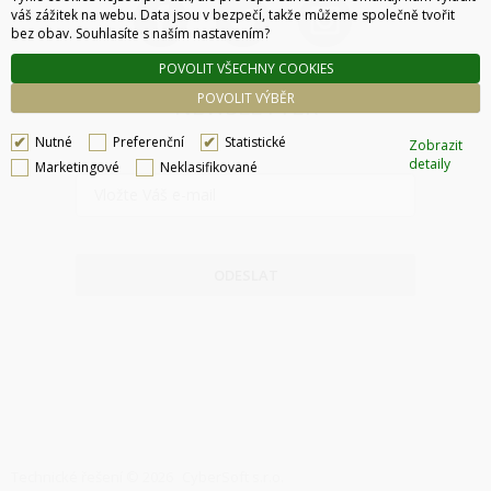
váš zážitek na webu. Data jsou v bezpečí, takže můžeme společně tvořit
bez obav. Souhlasíte s naším nastavením?
POVOLIT VŠECHNY COOKIES
POVOLIT VÝBĚR
NEWSLETTER
Nutné
Preferenční
Statistické
Zobrazit
detaily
Marketingové
Neklasifikované
ODESLAT
Technické řešení © 2026
CyberSoft s.r.o.