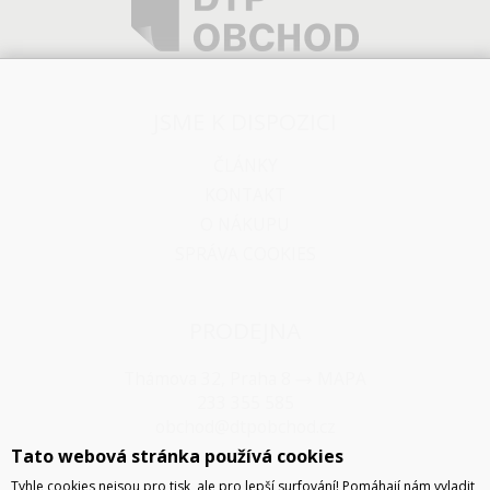
JSME K DISPOZICI
ČLÁNKY
KONTAKT
O NÁKUPU
SPRÁVA COOKIES
PRODEJNA
Thámova 32, Praha 8
MAPA
233 355 585
obchod@dtpobchod.cz
Tato webová stránka používá cookies
Tyhle cookies nejsou pro tisk, ale pro lepší surfování! Pomáhají nám vyladit