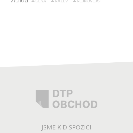
VÝCHOZÍ
CENA
NÁZEV
NEJNOVĚJŠÍ
JSME K DISPOZICI