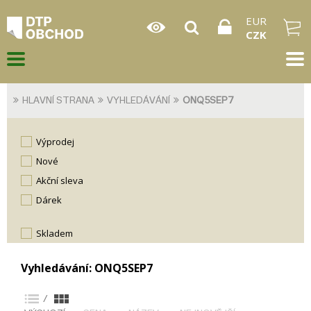
EUR
CZK
HLAVNÍ STRANA
VYHLEDÁVÁNÍ
ONQ5SEP7
Výprodej
Nové
Akční sleva
Dárek
skladem
Vyhledávání: ONQ5SEP7
/