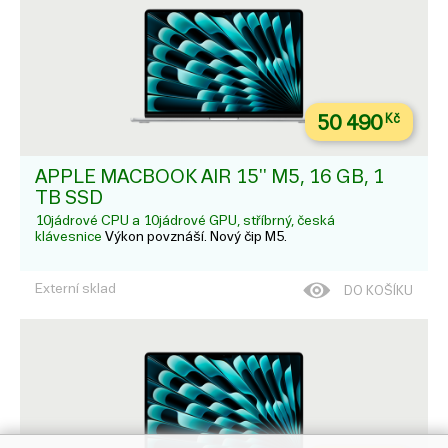
50 490
Kč
APPLE MACBOOK AIR 15'' M5, 16 GB, 1
TB SSD
10jádrové CPU a 10jádrové GPU, stříbrný, česká
klávesnice
Výkon povznáší. Nový čip M5.
Externí sklad
DO KOŠÍKU