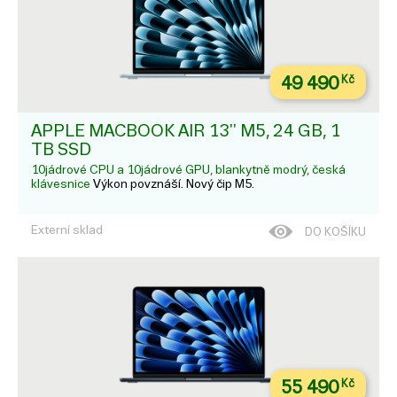
49 490
Kč
APPLE MACBOOK AIR 13'' M5, 24 GB, 1
TB SSD
10jádrové CPU a 10jádrové GPU, blankytně modrý, česká
klávesnice
Výkon povznáší. Nový čip M5.
Externí sklad
DO KOŠÍKU
55 490
Kč