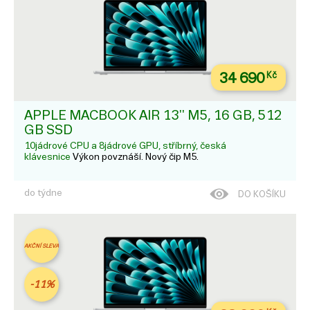
34 690
Kč
APPLE MACBOOK AIR 13'' M5, 16 GB, 512
GB SSD
10jádrové CPU a 8jádrové GPU, stříbrný, česká
klávesnice
Výkon povznáší. Nový čip M5.
do týdne
DO KOŠÍKU
AKČNÍ SLEVA
-11%