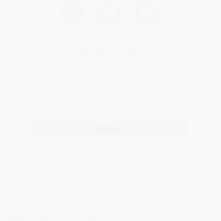
NEWSLETTER
ODESLAT
Technické řešení © 2026
CyberSoft s.r.o.