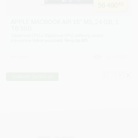
56 490
Kč
APPLE MACBOOK AIR 15'' M5, 24 GB, 1
TB SSD
10jádrové CPU a 10jádrové GPU, stříbrný, česká
klávesnice
Výkon povznáší. Nový čip M5.
do týdne
DO KOŠÍKU
1
2
ZOBRAZIT DALŠÍCH 20