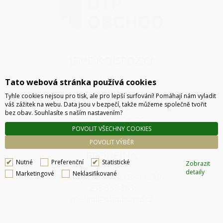
JSME K DISPOZICI
ČLÁNKY
Tato webová stránka používá cookies
KONTAKT
Tyhle cookies nejsou pro tisk, ale pro lepší surfování! Pomáhají nám vyladit
váš zážitek na webu. Data jsou v bezpečí, takže můžeme společně tvořit
O NÁKUPU
bez obav. Souhlasíte s naším nastavením?
SPRÁVA COOKIES
POVOLIT VŠECHNY COOKIES
POVOLIT VÝBĚR
PRODEJNA
Nutné
Preferenční
Statistické
Zobrazit
detaily
Marketingové
Neklasifikované
Thámova 32, Praha 8
MAPA
233 355 585
obchod@dtpobchod.cz