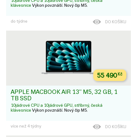
10jádrové CPU a 10jádrové GPU, stříbrný, česká
klávesnice
Výkon povznáší. Nový čip M5.
do týdne
DO KOŠÍKU
55 490
Kč
APPLE MACBOOK AIR 13'' M5, 32 GB, 1
TB SSD
10jádrové CPU a 10jádrové GPU, stříbrný, česká
klávesnice
Výkon povznáší. Nový čip M5.
více než 4 týdny
DO KOŠÍKU