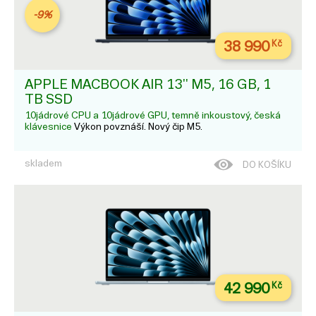
-9%
38 990
Kč
APPLE MACBOOK AIR 13'' M5, 16 GB, 1
TB SSD
10jádrové CPU a 10jádrové GPU, temně inkoustový, česká
klávesnice
Výkon povznáší. Nový čip M5.
skladem
DO KOŠÍKU
42 990
Kč