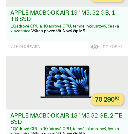
APPLE MACBOOK AIR 13'' M5, 32 GB, 1
TB SSD
10jádrové CPU a 10jádrové GPU, temně inkoustový, česká
klávesnice
Výkon povznáší. Nový čip M5.
více než 4 týdny
DO KOŠÍKU
70 290
Kč
APPLE MACBOOK AIR 13'' M5 32 GB, 2 TB
SSD
10jádrové CPU a 10jádrové GPU, temně inkoustový, česká
klávesnice
Výkon povznáší. Nový čip M5.