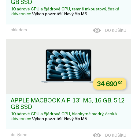
GB SSD
10jádrové CPU a 8jádrové GPU, temně inkoustový, česká
klávesnice
Výkon povznáší. Nový čip M5.
skladem
DO KOŠÍKU
34 690
Kč
APPLE MACBOOK AIR 13'' M5, 16 GB, 512
GB SSD
10jádrové CPU a 8jádrové GPU, blankytně modrý, česká
klávesnice
Výkon povznáší. Nový čip M5.
do týdne
DO KOŠÍKU