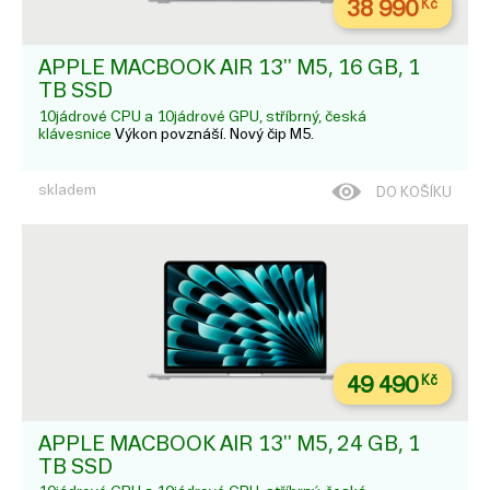
38 990
Kč
APPLE MACBOOK AIR 13'' M5, 16 GB, 1
TB SSD
10jádrové CPU a 10jádrové GPU, stříbrný, česká
klávesnice
Výkon povznáší. Nový čip M5.
skladem
DO KOŠÍKU
49 490
Kč
APPLE MACBOOK AIR 13'' M5, 24 GB, 1
TB SSD