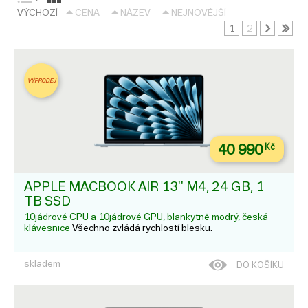
VÝCHOZÍ
CENA
NÁZEV
NEJNOVĚJŠÍ
1
2
VÝPRODEJ
40 990
Kč
APPLE MACBOOK AIR 13'' M4, 24 GB, 1
TB SSD
10jádrové CPU a 10jádrové GPU, blankytně modrý, česká
klávesnice
Všechno zvládá rychlostí blesku.
skladem
DO KOŠÍKU