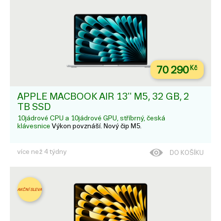
70 290
Kč
APPLE MACBOOK AIR 13'' M5, 32 GB, 2
TB SSD
10jádrové CPU a 10jádrové GPU, stříbrný, česká
klávesnice
Výkon povznáší. Nový čip M5.
více než 4 týdny
DO KOŠÍKU
AKČNÍ SLEVA