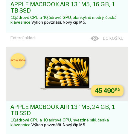
APPLE MACBOOK AIR 13'' M5, 16 GB, 1
TB SSD
10jádrové CPU a 10jádrové GPU, blankytně modrý, česká
klávesnice
Výkon povznáší. Nový čip M5.
Externí sklad
DO KOŠÍKU
AKČNÍ SLEVA
45 490
Kč
APPLE MACBOOK AIR 13'' M5, 24 GB, 1
TB SSD
10jádrové CPU a 10jádrové GPU, hvězdně bílý, česká
klávesnice
Výkon povznáší. Nový čip M5.