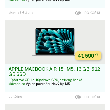
více než 4 týdny
DO KOŠÍKU
41 590
Kč
APPLE MACBOOK AIR 15'' M5, 16 GB, 512
GB SSD
10jádrové CPU a 10jádrové GPU, stříbrný, česká
klávesnice
Výkon povznáší. Nový čip M5.
do týdne
DO KOŠÍKU