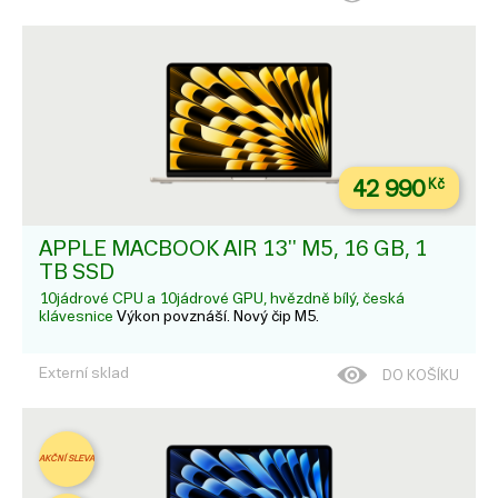
42 990
Kč
APPLE MACBOOK AIR 13'' M5, 16 GB, 1
TB SSD
10jádrové CPU a 10jádrové GPU, hvězdně bílý, česká
klávesnice
Výkon povznáší. Nový čip M5.
Externí sklad
DO KOŠÍKU
AKČNÍ SLEVA