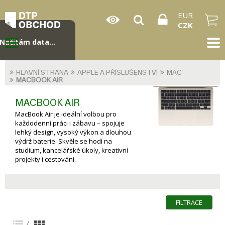
EUR
CZK
Načítám data...
HLAVNÍ STRANA
APPLE A PŘÍSLUŠENSTVÍ
MAC
MACBOOK AIR
MACBOOK AIR
MacBook Air je ideální volbou pro
každodenní práci i zábavu – spojuje
lehký design, vysoký výkon a dlouhou
výdrž baterie. Skvěle se hodí na
studium, kancelářské úkoly, kreativní
projekty i cestování.
FILTRACE
/