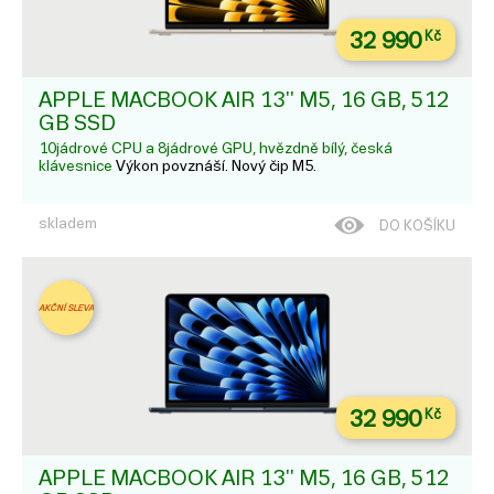
32 990
Kč
APPLE MACBOOK AIR 13'' M5, 16 GB, 512
GB SSD
10jádrové CPU a 8jádrové GPU, hvězdně bílý, česká
klávesnice
Výkon povznáší. Nový čip M5.
skladem
DO KOŠÍKU
AKČNÍ SLEVA
32 990
Kč
APPLE MACBOOK AIR 13'' M5, 16 GB, 512