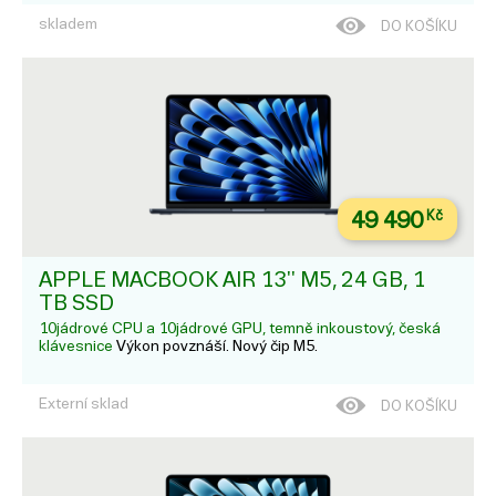
skladem
DO KOŠÍKU
49 490
Kč
APPLE MACBOOK AIR 13'' M5, 24 GB, 1
TB SSD
10jádrové CPU a 10jádrové GPU, temně inkoustový, česká
klávesnice
Výkon povznáší. Nový čip M5.
Externí sklad
DO KOŠÍKU