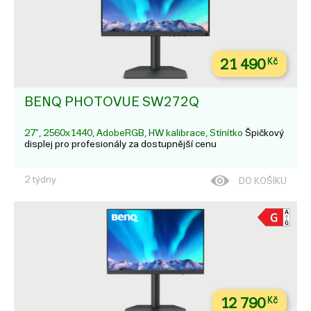
21 490
Kč
BENQ PHOTOVUE SW272Q
27", 2560x1440, AdobeRGB, HW kalibrace, Stínítko
Špičkový
displej pro profesionály za dostupnější cenu
2 týdny
DO KOŠÍKU
12 790
Kč