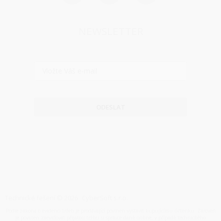
NEWSLETTER
ODESLAT
Technické řešení © 2026
CyberSoft s.r.o.
Podle zákona o evidenci tržeb je prodávající povinen vystavit kupujícímu účtenku. Zároveň
je povinen zaevidovat přijatou tržbu u správce daně online, v případě technického