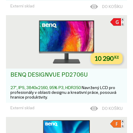
Externí sklad
DO KOŠÍKU
10 290
Kč
BENQ DESIGNVUE PD2706U
27”, IPS, 3840x2160, 95% P3, HDR350
Navržený LCD pro
profesionály v oblasti designu a kreativní práce, posouvá
hranice produktivity.
Externí sklad
DO KOŠÍKU