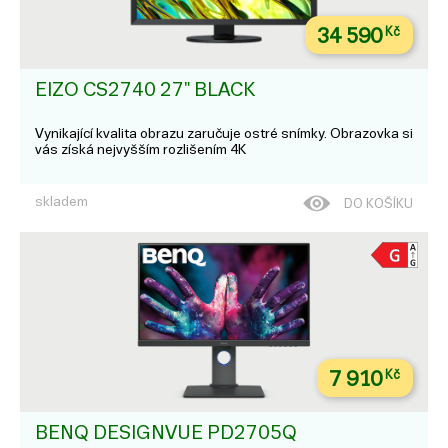
34 590
Kč
EIZO CS2740 27" BLACK
Vynikající kvalita obrazu zaručuje ostré snímky. Obrazovka si
vás získá nejvyšším rozlišením 4K
skladem
DO KOŠÍKU
7 910
Kč
BENQ DESIGNVUE PD2705Q