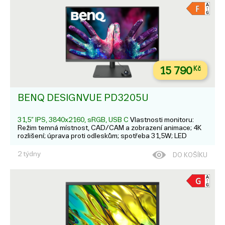
15 790
Kč
BENQ DESIGNVUE PD3205U
31,5” IPS, 3840x2160, sRGB, USB C
Vlastnosti monitoru:
Režim temná místnost, CAD/CAM a zobrazení animace; 4K
rozlišení; úprava proti odleskům; spotřeba 31,5W; LED
podsvícení; 99% pokrytí barevného prostoru sRGB a
Rec.709; Připojení jedním kabelem USB-C; PŘESNÁ BARVA
2 týdny
DO KOŠÍKU
PRO NEJVYŠŠÍ ESTETI...