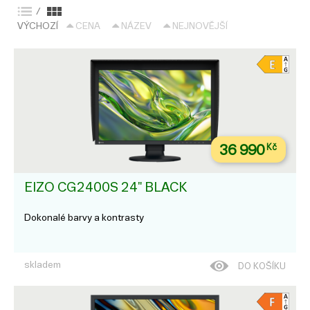
/
VÝCHOZÍ
CENA
NÁZEV
NEJNOVĚJŠÍ
36 990
Kč
EIZO CG2400S 24" BLACK
Dokonalé barvy a kontrasty
skladem
DO KOŠÍKU