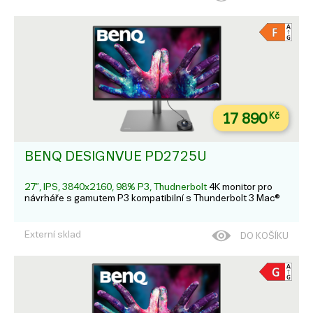
17 890
Kč
BENQ DESIGNVUE PD2725U
27”, IPS, 3840x2160, 98% P3, Thudnerbolt
4K monitor pro
návrháře s gamutem P3 kompatibilní s Thunderbolt 3 Mac®
Externí sklad
DO KOŠÍKU