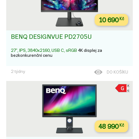
10 690
Kč
BENQ DESIGNVUE PD2705U
27”, IPS, 3840x2160, USB C, sRGB
4K displej za
bezkonkurenční cenu
2 týdny
DO KOŠÍKU
48 990
Kč