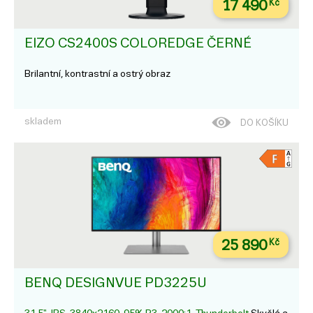
17 490
Kč
EIZO CS2400S COLOREDGE ČERNÉ
Brilantní, kontrastní a ostrý obraz
skladem
DO KOŠÍKU
25 890
Kč
BENQ DESIGNVUE PD3225U