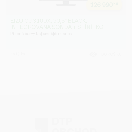
126 990
Kč
EIZO CG3100X, 30,5" BLACK,
INTEGROVANÁ SONDA + STÍNÍTKO
Přesné barvy Nejjemnější nuance
do týdne
DO KOŠÍKU