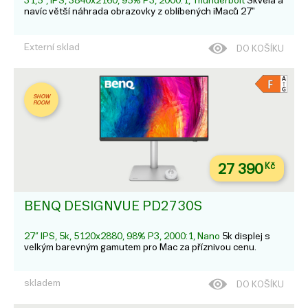
31,5", IPS, 3840x2160, 95% P3, 2000:1, Thunderbolt
Skvělá a
navíc větší náhrada obrazovky z oblíbených iMaců 27"
Externí sklad
DO KOŠÍKU
SHOW
ROOM
27 390
Kč
BENQ DESIGNVUE PD2730S
27” IPS, 5k, 5120x2880, 98% P3, 2000:1, Nano
5k displej s
velkým barevným gamutem pro Mac za příznivou cenu.
skladem
DO KOŠÍKU