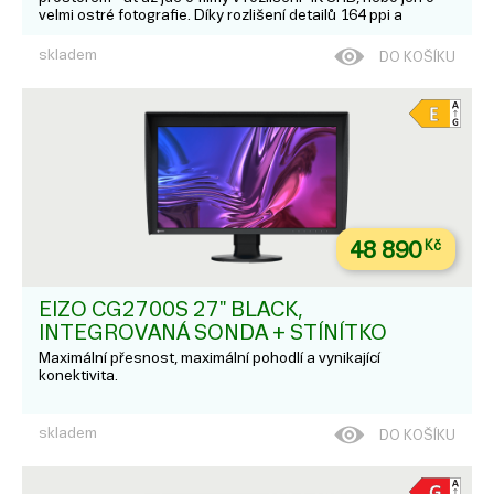
velmi ostré fotografie. Díky rozlišení detailů 164 ppi a
27palcové úhlopříčce obrazovky nabízí CG2700X jak
obrovskou hustotu pixelů, ta...
skladem
DO KOŠÍKU
48 890
Kč
EIZO CG2700S 27" BLACK,
INTEGROVANÁ SONDA + STÍNÍTKO
Maximální přesnost, maximální pohodlí a vynikající
konektivita.
skladem
DO KOŠÍKU