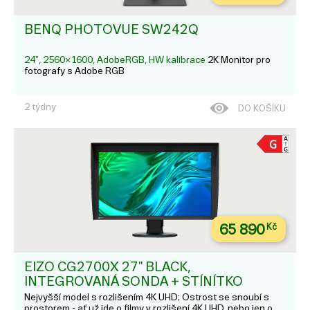
BENQ PHOTOVUE SW242Q
24", 2560×1600, AdobeRGB, HW kalibrace
2K Monitor pro
fotografy s Adobe RGB
2 týdny
DO KOŠÍKU
65 890
Kč
EIZO CG2700X 27" BLACK,
INTEGROVANÁ SONDA + STÍNÍTKO
Nejvyšší model s rozlišením 4K UHD; Ostrost se snoubí s
prostorem - ať už jde o filmy v rozlišení 4K UHD, nebo jen o