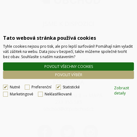
JSME K DISPOZICI
ČLÁNKY
Tato webová stránka používá cookies
KONTAKT
Tyhle cookies nejsou pro tisk, ale pro lepší surfování! Pomáhají nám vyladit
váš zážitek na webu. Data jsou v bezpečí, takže můžeme společně tvořit
O NÁKUPU
bez obav. Souhlasíte s naším nastavením?
SPRÁVA COOKIES
POVOLIT VŠECHNY COOKIES
POVOLIT VÝBĚR
PRODEJNA
Nutné
Preferenční
Statistické
Zobrazit
detaily
Marketingové
Neklasifikované
Thámova 32, Praha 8
MAPA
233 355 585
obchod@dtpobchod.cz