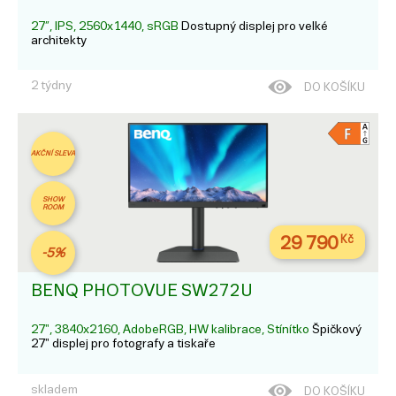
27”, IPS, 2560x1440, sRGB
Dostupný displej pro velké
architekty
2 týdny
DO KOŠÍKU
AKČNÍ SLEVA
SHOW
ROOM
29 790
Kč
-5%
BENQ PHOTOVUE SW272U
27", 3840x2160, AdobeRGB, HW kalibrace, Stínítko
Špičkový
27" displej pro fotografy a tiskaře
skladem
DO KOŠÍKU