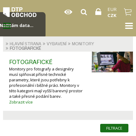
EUR
CZK
Načítám data...
HLAVNÍ STRANA
VYBAVENÍ
MONITORY
FOTOGRAFICKÉ
FOTOGRAFICKÉ
Monitory pro fotografy a designéry
musí splňovat přísné technické
parametry, které jsou potřebny k
profesionální i běžné práci. Monitory v
této kategorii mají vyšší barevný prostor
a také přesné podání barev.
Rovnoměrná reprodukce barev a jasu
Zobrazit více
je samozřejmostí. Tyto monitory
obsahují software pro správu barev s
přehlednou obsluhou. Nutnou výbavou
je také hardwarová kalibrace k
FILTRACE
dokonalému podání obrazu.