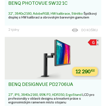
BENQ PHOTOVUE SW321C
32", 3840x2160, AdobeRGB, HW kalibrace, Stínítko
Špičkový
displej s HW kalibrací a obrovským barevným gamutem
2 týdny
DO KOŠÍKU
12 290
Kč
BENQ DESIGNVUE PD2706UA
27”, IPS, 3840x2160, 95% P3, HDR350, ErgoStand
LCD pro
profesionály v oblasti designu a kreativní práce s
ergonoimickým ramenem místo stojanu