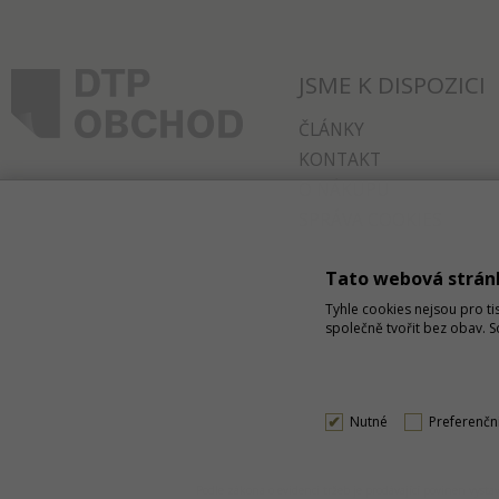
JSME K DISPOZICI
ČLÁNKY
KONTAKT
O NÁKUPU
SPRÁVA COOKIES
Tato webová strán
Tyhle cookies nejsou pro ti
společně tvořit bez obav. 
Nutné
Preferenčn
Podle zákona o evidenci tržeb je prodávající povinen vys