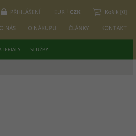
PŘIHLÁŠENÍ
EUR
CZK
Košík [0]
O NÁS
O NÁKUPU
ČLÁNKY
KONTAKT
ATERIÁLY
SLUŽBY