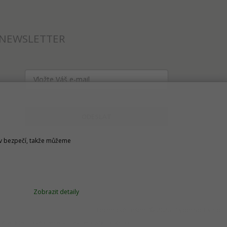
NEWSLETTER
ODESLAT
u v bezpečí, takže můžeme
Zobrazit detaily
Technické řešení © 2026
CyberSoft s.r.o.
v případě technického výpadku pak nejpozději do 48 hodin.