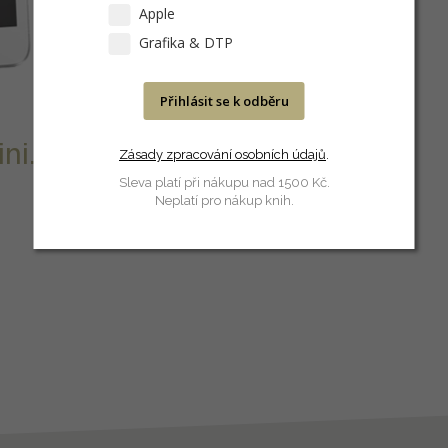
Apple
Grafika & DTP
Přihlásit se k odběru
ni.
Zásady zpracování osobních údajů
.
Sleva platí při nákupu nad 1500 Kč.
Neplatí pro nákup knih.