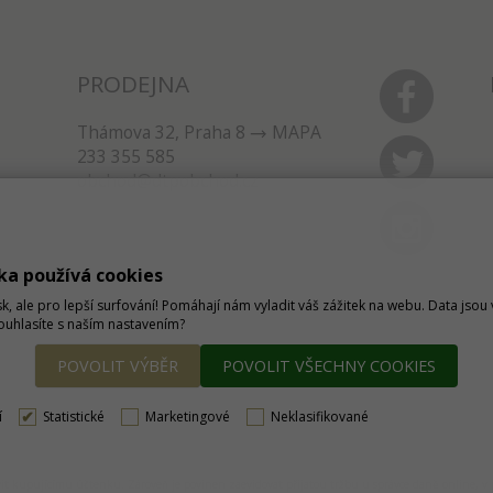
PRODEJNA
Thámova 32, Praha 8
MAPA
233 355 585
obchod@dtpobchod.cz
ka používá cookies
sk, ale pro lepší surfování! Pomáhají nám vyladit váš zážitek na webu. Data jso
Souhlasíte s naším nastavením?
POVOLIT VÝBĚR
POVOLIT VŠECHNY COOKIES
í
Statistické
Marketingové
Neklasifikované
tavit kupujícímu účtenku. Zároveň je povinen zaevidovat přijatou tržbu u správce daně online, 