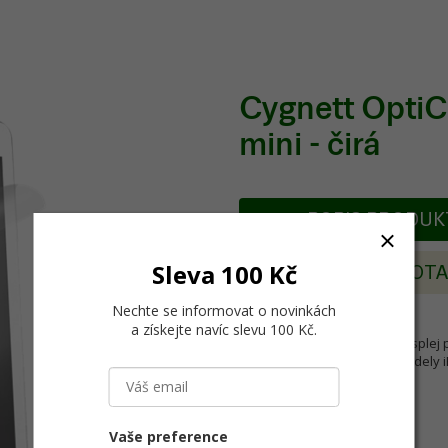
Cygnett OptiCle
mini - čirá
POPIS PRODU
Sleva 100 Kč
POSLAT DOT
Nechte se informovat o novinkách
a získejte navíc slevu 100 Kč
.
Cygnett OptiClear, folie na displej
folie. Použitelné se všemi modely i
Vaše preference