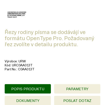
Řezy rodiny písma se dodávájí ve
formátu OpenType Pro. Požadovaný
řez zvolíte v detailu produktu.
Výrobce
URW
Kód
URC0AA013T
Part No.
C0AA013T
POPIS PRODUKTU
PARAMETRY
DOKUMENTY
POSLAT DOTAZ