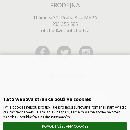
PRODEJNA
Thámova 32, Praha 8
MAPA
233 355 585
obchod@dtpobchod.cz
NEWSLETTER
Tato webová stránka používá cookies
Tyhle cookies nejsou pro tisk, ale pro lepší surfování! Pomáhají nám vyladit
váš zážitek na webu. Data jsou v bezpečí, takže můžeme společně tvořit
bez obav. Souhlasíte s naším nastavením?
ODESLAT
POVOLIT VŠECHNY COOKIES