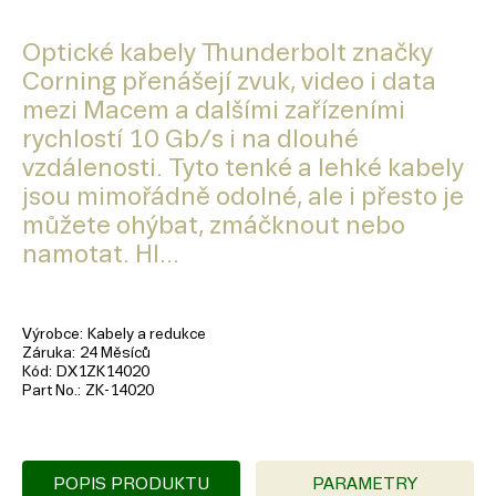
Optické kabely Thunderbolt značky
Corning přenášejí zvuk, video i data
mezi Macem a dalšími zařízeními
rychlostí 10 Gb/s i na dlouhé
vzdálenosti. Tyto tenké a lehké kabely
jsou mimořádně odolné, ale i přesto je
můžete ohýbat, zmáčknout nebo
namotat. Hl...
Výrobce
Kabely a redukce
Záruka
24 Měsíců
Kód
DX1ZK14020
Part No.
ZK-14020
POPIS PRODUKTU
PARAMETRY