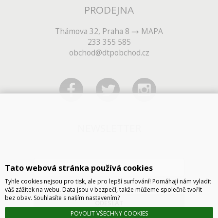
PRODEJNA
Thámova 32, Praha 8
MAPA
233 355 585
obchod@dtpobchod.cz
NEWSLETTER
Tato webová stránka používá cookies
Tyhle cookies nejsou pro tisk, ale pro lepší surfování! Pomáhají nám vyladit
váš zážitek na webu. Data jsou v bezpečí, takže můžeme společně tvořit
bez obav. Souhlasíte s naším nastavením?
ODESLAT
POVOLIT VŠECHNY COOKIES