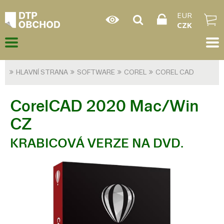
EUR
CZK
HLAVNÍ STRANA
SOFTWARE
COREL
COREL CAD
CorelCAD 2020 Mac/Win
CZ
KRABICOVÁ VERZE NA DVD.