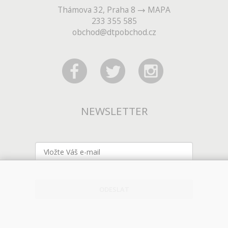
Thámova 32, Praha 8
MAPA
233 355 585
obchod@dtpobchod.cz
NEWSLETTER
ODESLAT