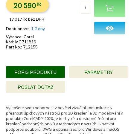
20 590
Kč
17 017
Kč
bez DPH
Dostupnost
1-2 dny
Výrobce
Corel
Kód
MC711816
Part No.
712155
POPIS PRODUKTU
PARAMETRY
POSLAT DOTAZ
Vylepšete svou odbornost v odvětví vizuální komunikace s
přesností špičkových nástrojů pro 2D kreslení a 3D modelování v
produktu CorelCAD™ 2020. Je to chytré a dostupné řešení pro
kreslení podrobných prvků v technických návrzích. S nativní
podporou souborů .DWG a optimalizací pro Windows a macOS