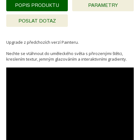
POPIS PRODUKTU
PARAMETRY
POSLAT DOTAZ
Upgrade z předchozích verzí Painteru.
Nechte se vtáhnout do uměleckého světa s přirozenými štětci,
kreslením textur, jemným glazováním a interaktivními gradienty.