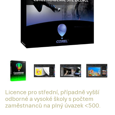
Licence pro střední, případně vyšší
odborné a vysoké školy s počtem
zaměstnanců na plný úvazek <500.