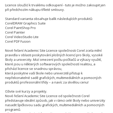
Licence sloužící k trvalému odkoupení - tuto je možno zakoupit jen
při předchozím nákupu tříleté smlouvy.
Standard varianta obsahuje balík následujících produktů:
CorelDRAW Graphics Suite
Corel PaintShop Pro
Corel Painter
Corel VideoStudio Lite
Corel PDF Fusion
Nové řešení Academic Site Licence společnosti Corel zcela mění
pravidla v oblasti poskytování plošných licencí pro školy, vysoké
školy a univerzity. Mizí omezení počtu počítačů a výkazy využití,
které jsou u některých softwarových společností realitou, a
přichází licence se snadnou správou,
která poskytne vaší škole nebo univerzitě přístup k
nepřekonatelné sadě grafických, multimediálních a pomocných
produktů profesionální třídy – a navíc za skvělou cenu!
Oživte své kurzy a projekty.
Nové řešení Academic Site Licence od společnosti Corel
představuje ideální způsob, jak v rámci celé školy nebo univerzity
nasadit špičkovou sadu grafických, multimediálních a pomocných
programů.