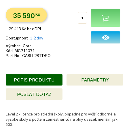
35 590
Kč
29 413
Kč
bez DPH
Dostupnost
1-2 dny
Výrobce
Corel
Kód
MC711071
Part No.
CASLL2STDBO
POPIS PRODUKTU
PARAMETRY
POSLAT DOTAZ
Level 2 - licence pro střední školy, případně pro vyšší odborné a
vysoké školy s počtem zaměstnanců na plný úvazek menším jak
500.