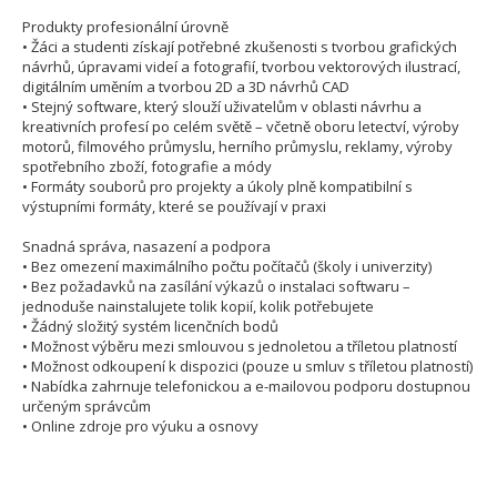
Produkty profesionální úrovně
• Žáci a studenti získají potřebné zkušenosti s tvorbou grafických
návrhů, úpravami videí a fotografií, tvorbou vektorových ilustrací,
digitálním uměním a tvorbou 2D a 3D návrhů CAD
• Stejný software, který slouží uživatelům v oblasti návrhu a
kreativních profesí po celém světě – včetně oboru letectví, výroby
motorů, filmového průmyslu, herního průmyslu, reklamy, výroby
spotřebního zboží, fotografie a módy
• Formáty souborů pro projekty a úkoly plně kompatibilní s
výstupními formáty, které se používají v praxi
Snadná správa, nasazení a podpora
• Bez omezení maximálního počtu počítačů (školy i univerzity)
• Bez požadavků na zasílání výkazů o instalaci softwaru –
jednoduše nainstalujete tolik kopií, kolik potřebujete
• Žádný složitý systém licenčních bodů
• Možnost výběru mezi smlouvou s jednoletou a tříletou platností
• Možnost odkoupení k dispozici (pouze u smluv s tříletou platností)
• Nabídka zahrnuje telefonickou a e-mailovou podporu dostupnou
určeným správcům
• Online zdroje pro výuku a osnovy