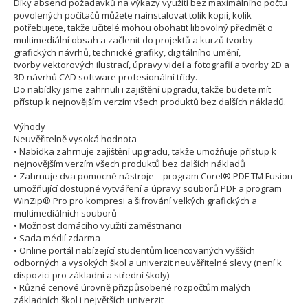
Díky absenci požadavků na výkazy využití bez maximálního počtu
povolených počítačů můžete nainstalovat tolik kopií, kolik
potřebujete, takže učitelé mohou obohatit libovolný předmět o
multimediální obsah a začlenit do projektů a kurzů tvorby
grafických návrhů, technické grafiky, digitálního umění,
tvorby vektorových ilustrací, úpravy videí a fotografií a tvorby 2D a
3D návrhů CAD software profesionální třídy.
Do nabídky jsme zahrnuli i zajištění upgradu, takže budete mít
přístup k nejnovějším verzím všech produktů bez dalších nákladů.
Výhody
Neuvěřitelně vysoká hodnota
• Nabídka zahrnuje zajištění upgradu, takže umožňuje přístup k
nejnovějším verzím všech produktů bez dalších nákladů
• Zahrnuje dva pomocné nástroje – program Corel® PDF TM Fusion
umožňující dostupné vytváření a úpravy souborů PDF a program
WinZip® Pro pro kompresi a šifrování velkých grafických a
multimediálních souborů
• Možnost domácího využití zaměstnanci
• Sada médií zdarma
• Online portál nabízející studentům licencovaných vyšších
odborných a vysokých škol a univerzit neuvěřitelné slevy (není k
dispozici pro základní a střední školy)
• Různé cenové úrovně přizpůsobené rozpočtům malých
základních škol i největších univerzit