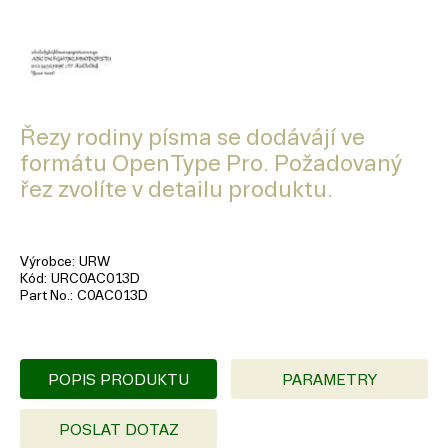
Řezy rodiny písma se dodávájí ve
formátu OpenType Pro. Požadovaný
řez zvolíte v detailu produktu.
Výrobce
URW
Kód
URC0AC013D
Part No.
C0AC013D
POPIS PRODUKTU
PARAMETRY
POSLAT DOTAZ