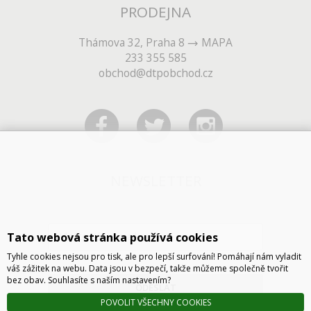
PRODEJNA
Thámova 32, Praha 8
MAPA
233 355 585
obchod@dtpobchod.cz
NEWSLETTER
Tato webová stránka používá cookies
Tyhle cookies nejsou pro tisk, ale pro lepší surfování! Pomáhají nám vyladit
váš zážitek na webu. Data jsou v bezpečí, takže můžeme společně tvořit
bez obav. Souhlasíte s naším nastavením?
ODESLAT
POVOLIT VŠECHNY COOKIES