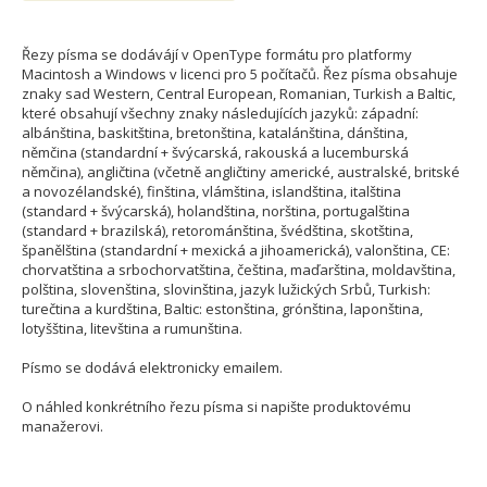
Řezy písma se dodávájí v OpenType formátu pro platformy
Macintosh a Windows v licenci pro 5 počítačů. Řez písma obsahuje
znaky sad Western, Central European, Romanian, Turkish a Baltic,
které obsahují všechny znaky následujících jazyků: západní:
albánština, baskitština, bretonština, katalánština, dánština,
němčina (standardní + švýcarská, rakouská a lucemburská
němčina), angličtina (včetně angličtiny americké, australské, britské
a novozélandské), finština, vlámština, islandština, italština
(standard + švýcarská), holandština, norština, portugalština
(standard + brazilská), retorománština, švédština, skotština,
španělština (standardní + mexická a jihoamerická), valonština, CE:
chorvatština a srbochorvatština, čeština, maďarština, moldavština,
polština, slovenština, slovinština, jazyk lužických Srbů, Turkish:
turečtina a kurdština, Baltic: estonština, grónština, laponština,
lotyšština, litevština a rumunština.
Písmo se dodává elektronicky emailem.
O náhled konkrétního řezu písma si napište produktovému
manažerovi.