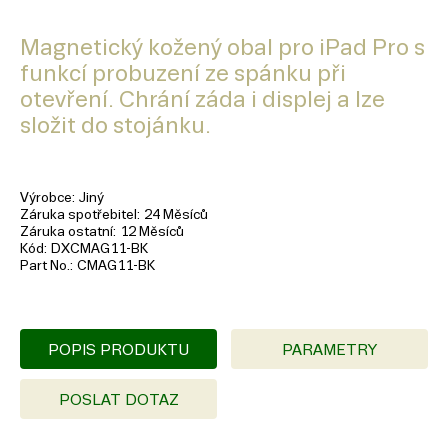
Magnetický kožený obal pro iPad Pro s
funkcí probuzení ze spánku při
otevření. Chrání záda i displej a lze
složit do stojánku.
Výrobce
Jiný
Záruka spotřebitel
24 Měsíců
Záruka ostatní
12 Měsíců
Kód
DXCMAG11-BK
Part No.
CMAG11-BK
POPIS PRODUKTU
PARAMETRY
POSLAT DOTAZ