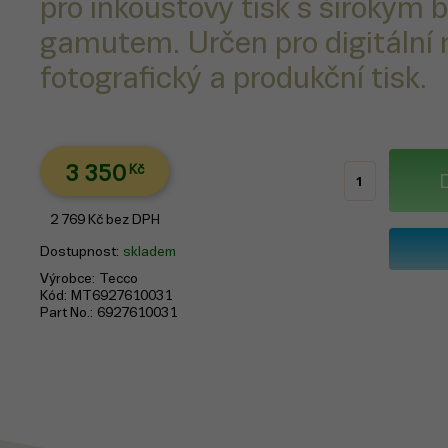
pro inkoustový tisk s širokým
gamutem. Určen pro digitální 
fotografický a produkční tisk.
3 350
Kč
2 769
Kč
bez DPH
Dostupnost
skladem
Výrobce
Tecco
Kód
MT6927610031
Part No.
6927610031