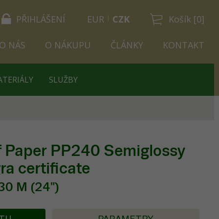
PŘIHLÁŠENÍ
EUR
CZK
Košík [0]
O NÁS
O NÁKUPU
ČLÁNKY
KONTAKT
ATERIÁLY
SLUŽBY
of Paper PP240 Semiglossy
a certificate
30 M (24")