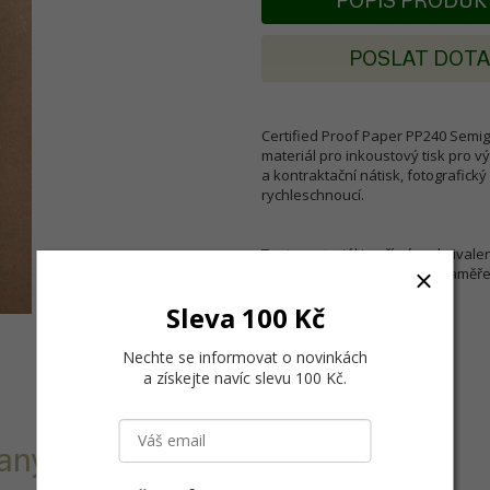
POPIS PRODU
POSLAT DOT
Certified Proof Paper PP240 Semig
materiál pro inkoustový tisk pro v
a kontraktační nátisk, fotografick
rychleschnoucí.
Tento materiál je přímým ekvival
potřeba změny stávajícího naměře
Sleva 100 Kč
Nechte se informovat o novinkách
a získejte navíc slevu 100 Kč
.
vaný materiál