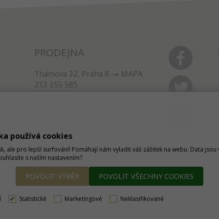
PRODEJNA
Thámova 32, Praha 8
MAPA
233 355 585
obchod@dtpobchod.cz
ka používá cookies
sk, ale pro lepší surfování! Pomáhají nám vyladit váš zážitek na webu. Data jso
Souhlasíte s naším nastavením?
POVOLIT VÝBĚR
POVOLIT VŠECHNY COOKIES
í
Statistické
Marketingové
Neklasifikované