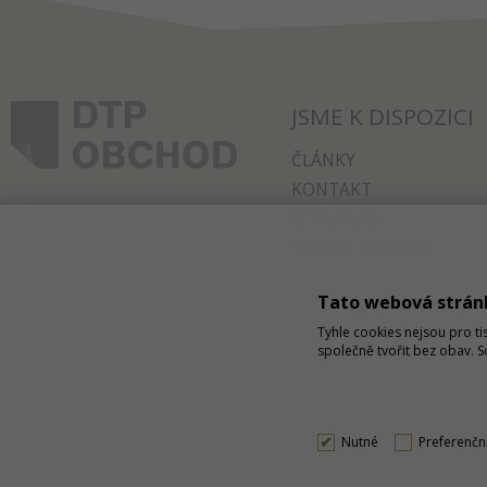
JSME K DISPOZICI
ČLÁNKY
KONTAKT
O NÁKUPU
SPRÁVA COOKIES
Tato webová strán
Tyhle cookies nejsou pro ti
společně tvořit bez obav. 
Nutné
Preferenčn