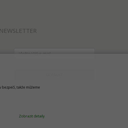
NEWSLETTER
ODESLAT
u v bezpečí, takže můžeme
Zobrazit detaily
Technické řešení © 2026
CyberSoft s.r.o.