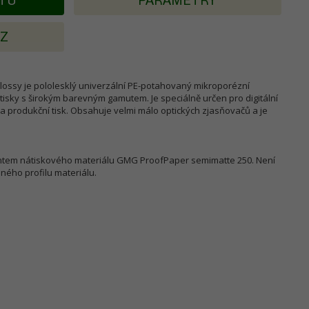
KTU
PARAMETRY
AZ
lossy je pololesklý univerzální PE-potahovaný mikroporézní
ýtisky s širokým barevným gamutem. Je speciálně určen pro digitální
ý a produkční tisk. Obsahuje velmi málo optických zjasňovačů a je
entem nátiskového materiálu GMG ProofPaper semimatte 250. Není
ného profilu materiálu.