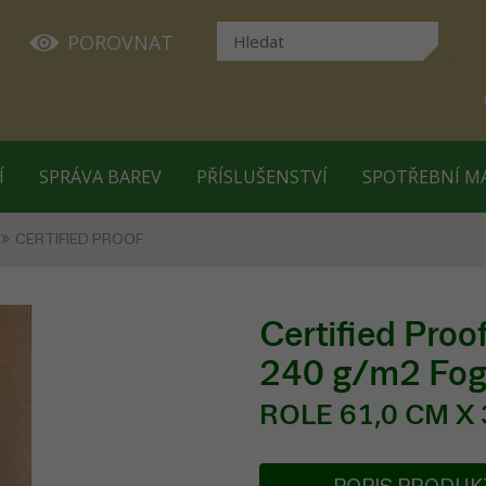
POROVNAT
Í
SPRÁVA BAREV
PŘÍSLUŠENSTVÍ
SPOTŘEBNÍ M
CERTIFIED PROOF
Certified Pro
240 g/m2 Fogr
ROLE 61,0 CM X 