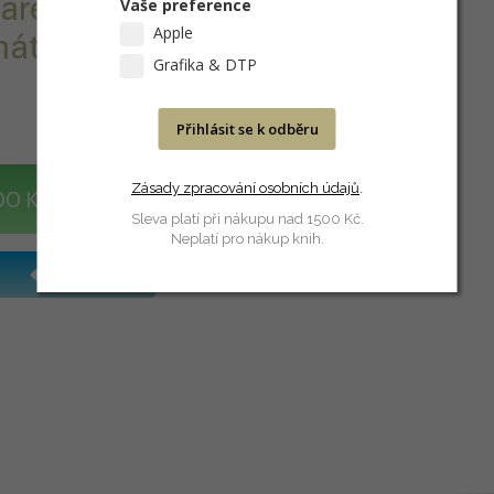
 barevným
Vaše preference
Apple
nátisk,
Grafika & DTP
Přihlásit se k odběru
Zásady zpracování osobních údajů
.
DO KOŠÍKU
Sleva platí při nákupu nad 1500 Kč.
Neplatí pro nákup knih.