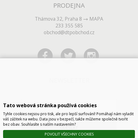
PRODEJNA
Thámova 32, Praha 8
MAPA
233 355 585
obchod@dtpobchod.cz
NEWSLETTER
Tato webová stránka používá cookies
Tyhle cookies nejsou pro tisk, ale pro lepší surfování! Pomáhají nám vyladit
váš zážitek na webu. Data jsou v bezpečí, takže můžeme společně tvořit
bez obav. Souhlasíte s naším nastavením?
ODESLAT
POVOLIT VŠECHNY COOKIES