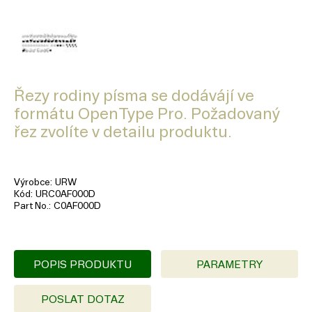
Řezy rodiny písma se dodávájí ve
formátu OpenType Pro. Požadovaný
řez zvolíte v detailu produktu.
Výrobce
URW
Kód
URC0AF000D
Part No.
C0AF000D
POPIS PRODUKTU
PARAMETRY
POSLAT DOTAZ