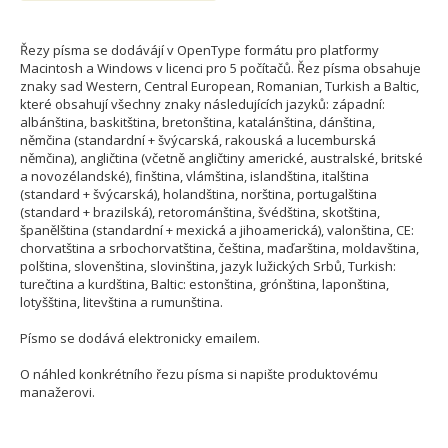
Řezy písma se dodávájí v OpenType formátu pro platformy
Macintosh a Windows v licenci pro 5 počítačů. Řez písma obsahuje
znaky sad Western, Central European, Romanian, Turkish a Baltic,
které obsahují všechny znaky následujících jazyků: západní:
albánština, baskitština, bretonština, katalánština, dánština,
němčina (standardní + švýcarská, rakouská a lucemburská
němčina), angličtina (včetně angličtiny americké, australské, britské
a novozélandské), finština, vlámština, islandština, italština
(standard + švýcarská), holandština, norština, portugalština
(standard + brazilská), retorománština, švédština, skotština,
španělština (standardní + mexická a jihoamerická), valonština, CE:
chorvatština a srbochorvatština, čeština, maďarština, moldavština,
polština, slovenština, slovinština, jazyk lužických Srbů, Turkish:
turečtina a kurdština, Baltic: estonština, grónština, laponština,
lotyšština, litevština a rumunština.
Písmo se dodává elektronicky emailem.
O náhled konkrétního řezu písma si napište produktovému
manažerovi.