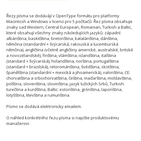
Řezy písma se dodávájí v OpenType formátu pro platformy
Macintosh a Windows v licenci pro 5 počítačů. Řez písma obsahuje
znaky sad Western, Central European, Romanian, Turkish a Baltic,
které obsahují všechny znaky následujících jazyků: západní:
albánština, baskitština, bretonština, katalánština, dánština,
němčina (standardní + švýcarská, rakouská a lucemburská
němčina), angličtina (včetně angličtiny americké, australské, britské
a novozélandské), finština, vlámština, islandština, italština
(standard + švýcarská), holandština, norština, portugalština
(standard + brazilská), retorománština, švédština, skotština,
španělština (standardní + mexická a jihoamerická), valonština, CE:
chorvatština a srbochorvatština, čeština, maďarština, moldavština,
polština, slovenština, slovinština, jazyk lužických Srbů, Turkish:
turečtina a kurdština, Baltic: estonština, grónština, laponština,
lotyšština, litevština a rumunština.
Písmo se dodává elektronicky emailem.
O náhled konkrétního řezu písma si napište produktovému
manažerovi.