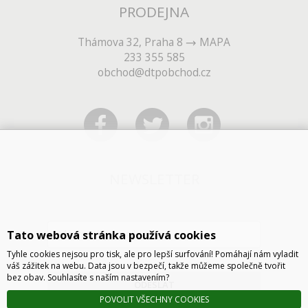
PRODEJNA
Thámova 32, Praha 8
MAPA
233 355 585
obchod@dtpobchod.cz
NEWSLETTER
Tato webová stránka používá cookies
Tyhle cookies nejsou pro tisk, ale pro lepší surfování! Pomáhají nám vyladit
váš zážitek na webu. Data jsou v bezpečí, takže můžeme společně tvořit
bez obav. Souhlasíte s naším nastavením?
ODESLAT
POVOLIT VŠECHNY COOKIES