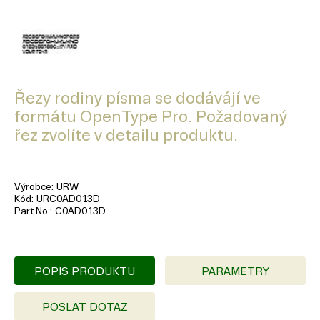
Řezy rodiny písma se dodávájí ve
formátu OpenType Pro. Požadovaný
řez zvolíte v detailu produktu.
Výrobce
URW
Kód
URC0AD013D
Part No.
C0AD013D
POPIS PRODUKTU
PARAMETRY
POSLAT DOTAZ