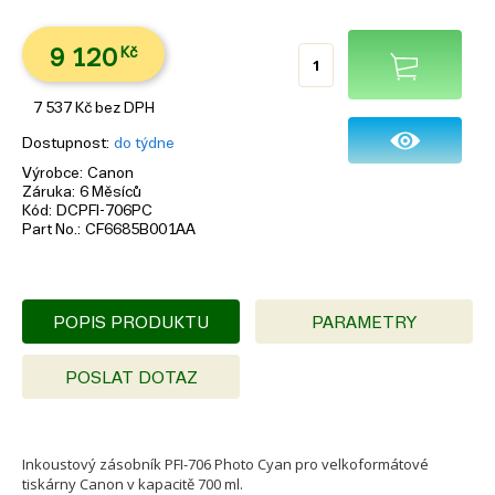
9 120
Kč
7 537
Kč
bez DPH
Dostupnost
do týdne
Výrobce
Canon
Záruka
6 Měsíců
Kód
DCPFI-706PC
Part No.
CF6685B001AA
POPIS PRODUKTU
PARAMETRY
POSLAT DOTAZ
Inkoustový zásobník PFI-706 Photo Cyan pro velkoformátové
tiskárny Canon v kapacitě 700 ml.