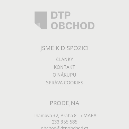
JSME K DISPOZICI
ČLÁNKY
KONTAKT
O NÁKUPU
SPRÁVA COOKIES
PRODEJNA
Thámova 32, Praha 8
MAPA
233 355 585
obchod@dtpobchod.cz