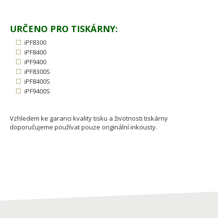
URČENO PRO TISKÁRNY:
iPF8300
iPF8400
iPF9400
iPF8300S
iPF8400S
iPF9400S
Vzhledem ke garanci kvality tisku a životnosti tiskárny
doporučujeme používat pouze originální inkousty.