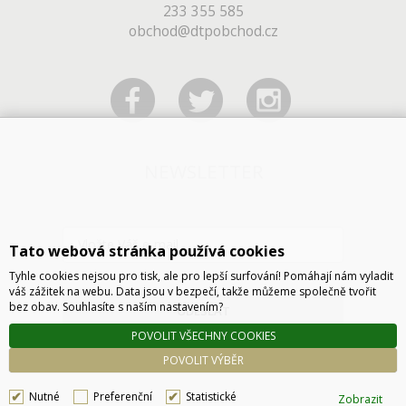
233 355 585
obchod@dtpobchod.cz
NEWSLETTER
Tato webová stránka používá cookies
Tyhle cookies nejsou pro tisk, ale pro lepší surfování! Pomáhají nám vyladit
váš zážitek na webu. Data jsou v bezpečí, takže můžeme společně tvořit
bez obav. Souhlasíte s naším nastavením?
ODESLAT
POVOLIT VŠECHNY COOKIES
POVOLIT VÝBĚR
Nutné
Preferenční
Statistické
Zobrazit