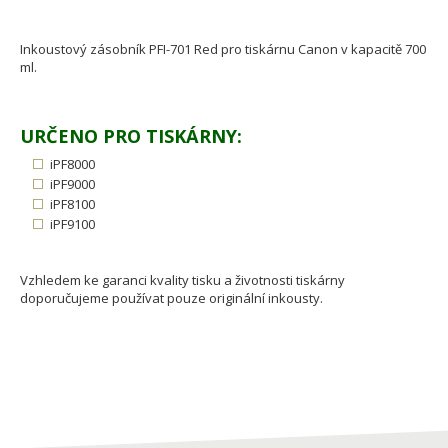
Inkoustový zásobník PFI-701 Red pro tiskárnu Canon v kapacitě 700
ml.
URČENO PRO TISKÁRNY:
iPF8000
iPF9000
iPF8100
iPF9100
Vzhledem ke garanci kvality tisku a životnosti tiskárny
doporučujeme používat pouze originální inkousty.