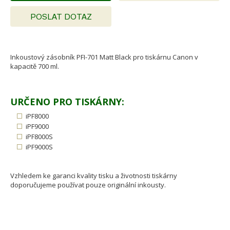
POSLAT DOTAZ
Inkoustový zásobník PFI-701 Matt Black pro tiskárnu Canon v
kapacitě 700 ml.
URČENO PRO TISKÁRNY:
iPF8000
iPF9000
iPF8000S
iPF9000S
Vzhledem ke garanci kvality tisku a životnosti tiskárny
doporučujeme používat pouze originální inkousty.