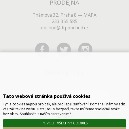
PRODEJNA
Thámova 32, Praha 8
MAPA
233 355 585
obchod@dtpobchod.cz
NEWSLETTER
Tato webová stránka používá cookies
Tyhle cookies nejsou pro tisk, ale pro lepší surfování! Pomáhají nám vyladit
váš zážitek na webu. Data jsou v bezpečí, takže můžeme společně tvořit
bez obav. Souhlasíte s naším nastavením?
ODESLAT
POVOLIT VŠECHNY COOKIES