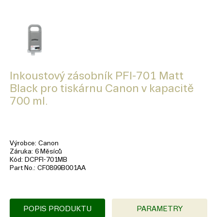
Inkoustový zásobník PFI-701 Matt
Black pro tiskárnu Canon v kapacitě
700 ml.
Výrobce
Canon
Záruka
6 Měsíců
Kód
DCPFI-701MB
Part No.
CF0899B001AA
POPIS PRODUKTU
PARAMETRY