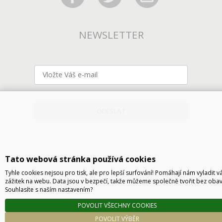
NEWSLETTER
ODESLAT
Tato webová stránka používá cookies
Tyhle cookies nejsou pro tisk, ale pro lepší surfování! Pomáhají nám vyladit v
zážitek na webu. Data jsou v bezpečí, takže můžeme společně tvořit bez obav
Souhlasíte s naším nastavením?
Technické řešení © 2026
CyberSoft s.r.o.
POVOLIT VŠECHNY COOKIES
Podle zákona o evidenci tržeb je prodávající povinen vystavit kupujícímu účtenku. Zároveň
POVOLIT VÝBĚR