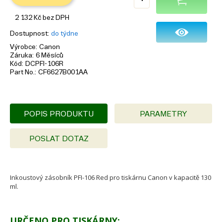
2 132
Kč
bez DPH
Dostupnost
do týdne
Výrobce
Canon
Záruka
6 Měsíců
Kód
DCPFI-106R
Part No.
CF6627B001AA
POPIS PRODUKTU
PARAMETRY
POSLAT DOTAZ
Inkoustový zásobník PFI-106 Red pro tiskárnu Canon v kapacitě 130
ml.
URČENO PRO TISKÁRNY: