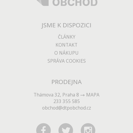
JSME K DISPOZICI
ČLÁNKY
KONTAKT
O NÁKUPU
SPRÁVA COOKIES
PRODEJNA
Thámova 32, Praha 8
MAPA
233 355 585
obchod@dtpobchod.cz