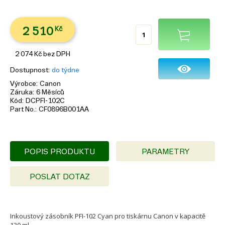
2 510
Kč
2 074
Kč
bez DPH
Dostupnost
do týdne
Výrobce
Canon
Záruka
6 Měsíců
Kód
DCPFI-102C
Part No.
CF0896B001AA
POPIS PRODUKTU
PARAMETRY
POSLAT DOTAZ
Inkoustový zásobník PFI-102 Cyan pro tiskárnu Canon v kapacitě