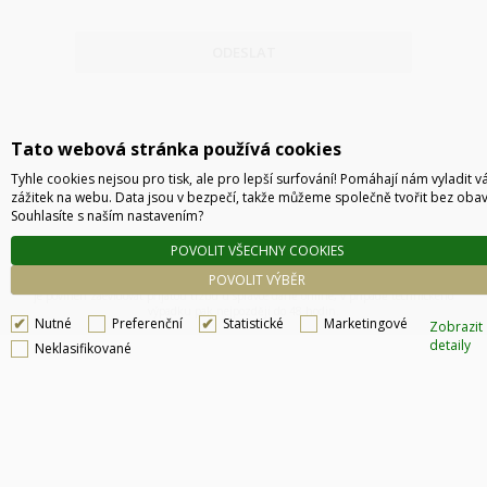
ODESLAT
Tato webová stránka používá cookies
Tyhle cookies nejsou pro tisk, ale pro lepší surfování! Pomáhají nám vyladit v
zážitek na webu. Data jsou v bezpečí, takže můžeme společně tvořit bez obav
Souhlasíte s naším nastavením?
POVOLIT VŠECHNY COOKIES
Technické řešení © 2026
CyberSoft s.r.o.
POVOLIT VÝBĚR
Podle zákona o evidenci tržeb je prodávající povinen vystavit kupujícímu účtenku. Zároveň
je povinen zaevidovat přijatou tržbu u správce daně online, v případě technického
výpadku pak nejpozději do 48 hodin.
Nutné
Preferenční
Statistické
Marketingové
Zobrazit
detaily
Neklasifikované