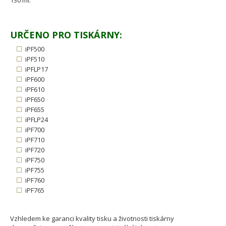
130 ml.
URČENO PRO TISKÁRNY:
iPF500
iPF510
iPFLP17
iPF600
iPF610
iPF650
iPF655
iPFLP24
iPF700
iPF710
iPF720
iPF750
iPF755
iPF760
iPF765
Vzhledem ke garanci kvality tisku a životnosti tiskárny