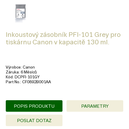
Inkoustový zásobník PFI-101 Grey pro
tiskárnu Canon v kapacitě 130 ml.
Výrobce
Canon
Záruka
6 Měsíců
Kód
DCPFI-101GY
Part No.
CF0892B001AA
POPIS PRODUKTU
PARAMETRY
POSLAT DOTAZ