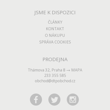
JSME K DISPOZICI
ČLÁNKY
KONTAKT
O NÁKUPU
SPRÁVA COOKIES
PRODEJNA
Thámova 32, Praha 8
MAPA
233 355 585
obchod@dtpobchod.cz