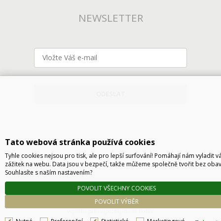
NEWSLETTER
ODESLAT
Tato webová stránka používá cookies
Tyhle cookies nejsou pro tisk, ale pro lepší surfování! Pomáhají nám vyladit v
zážitek na webu. Data jsou v bezpečí, takže můžeme společně tvořit bez obav
Souhlasíte s naším nastavením?
Technické řešení © 2026
CyberSoft s.r.o.
POVOLIT VŠECHNY COOKIES
Podle zákona o evidenci tržeb je prodávající povinen vystavit kupujícímu účtenku. Zároveň
POVOLIT VÝBĚR
je povinen zaevidovat přijatou tržbu u správce daně online, v případě technického
výpadku pak nejpozději do 48 hodin.