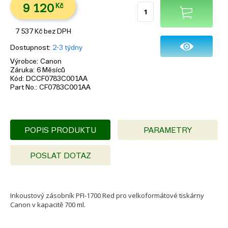
9 120
Kč
7 537
Kč
bez DPH
Dostupnost
2-3 týdny
Výrobce
Canon
Záruka
6 Měsíců
Kód
DCCF0783C001AA
Part No.
CF0783C001AA
POPIS PRODUKTU
PARAMETRY
POSLAT DOTAZ
Inkoustový zásobník PFI-1700 Red pro velkoformátové tiskárny
Canon v kapacitě 700 ml.